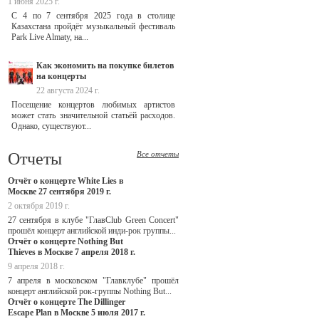
1 июня 2025 г.
С 4 по 7 сентября 2025 года в столице
Казахстана пройдёт музыкальный фестиваль
Park Live Almaty, на...
Как экономить на покупке билетов
на концерты
22 августа 2024 г.
Посещение концертов любимых артистов
может стать значительной статьёй расходов.
Однако, существуют...
Отчеты
Все отчеты
Отчёт о концерте White Lies в
Москве 27 сентября 2019 г.
2 октября 2019 г.
27 сентября в клубе "ГлавClub Green Concert"
прошёл концерт английской инди-рок группы...
Отчёт о концерте Nothing But
Thieves в Москве 7 апреля 2018 г.
9 апреля 2018 г.
7 апреля в московском "Главклубе" прошёл
концерт английской рок-группы Nothing But...
Отчёт о концерте The Dillinger
Escape Plan в Москве 5 июля 2017 г.