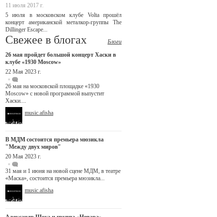
11 июля 2017 г.
5 июля в московском клубе Volta прошёл
концерт американской металкор-группы The
Dillinger Escape...
Свежее в блогах
Блоги
26 мая пройдет большой концерт Хаски в
клубе «1930 Moscow»
22 Мая 2023 г.
26 мая на московской площадке «1930
Moscow» с новой программой выпустит
Хаски....
music.afisha
В МДМ состоится премьера мюзикла
"Между двух миров"
20 Мая 2023 г.
31 мая и 1 июня на новой сцене МДМ, в театре
«Маска», состоится премьера мюзикла...
music.afisha