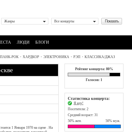
Жанры
Все концерты
ЕСТА
ЛЮДИ
БЛОГИ
ПАНК-РОК
•
ХАРДКОР
•
ЭЛЕКТРОНИКА
•
РЭП
•
КЛАССИКА/ДЖАЗ
скве
Рейтинг концерта: 80%
Голосов: 1
Статистика концерта:
Я иду!
Посетители: 2
Средний возраст: 31
50% жен.
50% муж.
тоится 1 Января 1970 на сцене . На