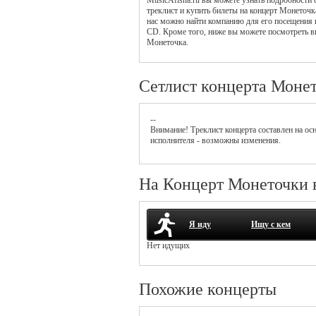
MusicAfisha.ru вы можете узнать подробности
треклист и купить билеты на концерт Монеточк
нас можно найти компанию для его посещения 
CD. Кроме того, ниже вы можете посмотреть в
Монеточка.
Сетлист концерта Моне
--
Внимание! Треклист
концерта
составлен на ос
исполнителя - возможны изменения.
На Концерт Монеточки 
Я иду
Ищу с кем
Нет идущих
Похожие концерты