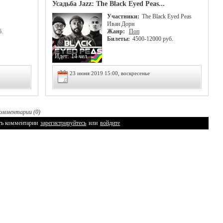
Усадьба Jazz: The Black Eyed Peas...
Участники:
The Black Eyed Peas
Иван Дорн
б.
Жанр:
Поп
Билеты:
4500-12000 руб.
Идет:
14 чел.
23 июня 2019 15:00, воскресенье
омментарии (0)
ть комментарии
зарегистрируйтесь
или
войдите