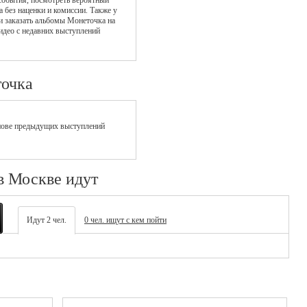
 события, посмотреть вероятный
а без наценки и комиссии. Также у
и заказать альбомы Монеточка на
идео с недавних выступлений
точка
нове предыдущих выступлений
в Москве идут
Идут 2 чел.
0 чел. ищут с кем пойти