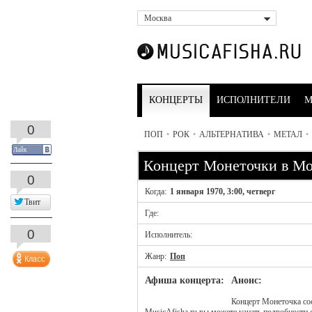
Москва
КОНЦЕРТЫ
ИСПОЛНИТЕЛИ
М
0
ПОП
•
РОК
•
АЛЬТЕРНАТИВА
•
МЕТАЛ
•
Лайк
Концерт Монеточки в Мо
0
Когда:
1 января 1970, 3:00, четверг
Твит
Где:
0
Исполнитель:
Жанр:
Поп
Афиша концерта:
Анонс:
Концерт Монеточка сос