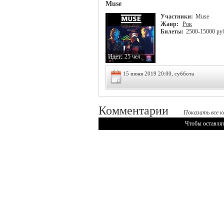
Muse
Участники:
Muse
Жанр:
Рок
Билеты:
2500-15000 ру
Идет:
25 чел.
15 июня 2019 20:00, суббота
Комментарии
Показать все к
Чтобы оставля