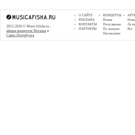
О САЙТЕ
КОНЦЕРТЫ
АРТ
РЕКЛАМА
Новые
Новы
КОНТАКТЫ
Популярные
Луч
2012-2026 © MusicAfisha.ru -
ПАРТНЕРЫ
По жанрам
Все
афиша концертов Москвы
и
Прошедшие
Санкт-Петербурга