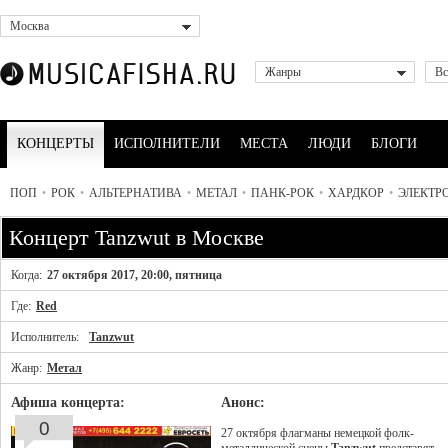
Москва
Жанры
Вс
КОНЦЕРТЫ
ИСПОЛНИТЕЛИ
МЕСТА
ЛЮДИ
БЛОГИ
ПОП
•
РОК
•
АЛЬТЕРНАТИВА
•
МЕТАЛ
•
ПАНК-РОК
•
ХАРДКОР
•
ЭЛЕКТР
Концерт Tanzwut в Москве
Когда:
27 октября 2017, 20:00, пятница
Где:
Red
Исполнитель:
Tanzwut
Жанр:
Метал
Афиша концерта:
Анонс:
0
27 октября флагманы немецкой фолк-