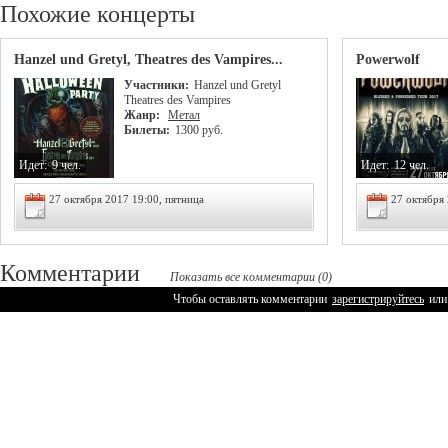
Похожие концерты
Hanzel und Gretyl, Theatres des Vampires...
Powerwolf
Участники:
Hanzel und Gretyl
Theatres des Vampires
Жанр:
Метал
Билеты:
1300 руб.
Идет:
9 чел.
Идет:
12 чел.
27 октября 2017 19:00, пятница
27 октября 
Комментарии
Показать все комментарии (0)
Чтобы оставлять комментарии
зарегистрируйтесь
или