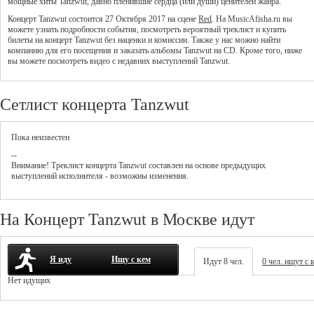
мощные хиты Tanzwut, давно пленившие сердца (или души) ценителей жанра.
Концерт Tanzwut состоится 27 Октября 2017 на сцене
Red
. На MusicAfisha.ru вы
можете узнать подробности события, посмотреть вероятный треклист и купить
билеты на концерт Tanzwut без наценки и комиссии. Также у нас можно найти
компанию для его посещения и заказать альбомы Tanzwut на CD. Кроме того, ниже
вы можете посмотреть видео с недавних выступлений Tanzwut.
Сетлист концерта Tanzwut
Пока неизвестен
--
Внимание! Треклист
концерта
Tanzwut
составлен на основе предыдущих
выступлений исполнителя - возможны изменения.
На Концерт Tanzwut в Москве идут
Я иду
Ищу с кем
Идут 8 чел.
0 чел. ищут с 
Нет идущих