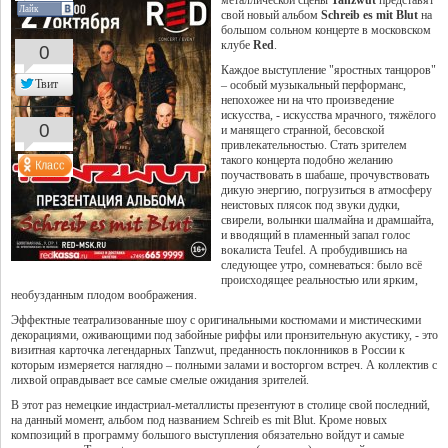
металлической сцены
Tanzwut
представят
Лайк
свой новый альбом
Schreib es mit Blut
на
большом сольном концерте в московском
клубе
Red
.
0
Каждое выступление "яростных танцоров"
Твит
– особый музыкальный перформанс,
непохожее ни на что произведение
искусства, - искусства мрачного, тяжёлого
0
и манящего странной, бесовской
привлекательностью. Стать зрителем
такого концерта подобно желанию
поучаствовать в шабаше, прочувствовать
дикую энергию, погрузиться в атмосферу
неистовых плясок под звуки дудки,
свирели, волынки шалмайна и драмшайта,
и вводящий в пламенный запал голос
вокалиста Teufel. А пробудившись на
следующее утро, сомневаться: было всё
происходящее реальностью или ярким,
необузданным плодом воображения.
Эффектные театрализованные шоу с оригинальными костюмами и мистическими
декорациями, оживающими под забойные риффы или пронзительную акустику, - это
визитная карточка легендарных Tanzwut, преданность поклонников в России к
которым измеряется наглядно – полными залами и восторгом встреч. А коллектив с
лихвой оправдывает все самые смелые ожидания зрителей.
В этот раз немецкие индастриал-металлисты презентуют в столице свой последний,
на данный момент, альбом под названием Schreib es mit Blut. Кроме новых
композиций в программу большого выступления обязательно войдут и самые