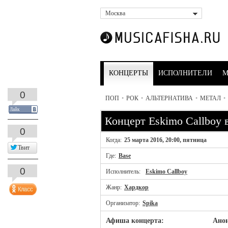
Москва
КОНЦЕРТЫ
ИСПОЛНИТЕЛИ
М
0
ПОП
•
РОК
•
АЛЬТЕРНАТИВА
•
МЕТАЛ
•
Лайк
Концерт Eskimo Callboy 
0
Когда:
25 марта 2016, 20:00, пятница
Твит
Где:
Base
0
Исполнитель:
Eskimo Callboy
Жанр:
Хардкор
Организатор:
Spika
Афиша концерта:
Анон