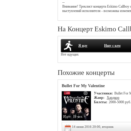
--
Внимание! Треклист
концерта
Eskimo Callboy
с
выступлений исполнителя - возможны измене
На Концерт Eskimo Call
Я иду
Ищу с кем
Нет идущих
Похожие концерты
Bullet For My Valentine
Участники:
Bullet For 
Жанр:
Хардкор
Билеты:
2000-5000 руб.
Идет:
19 чел.
14 июня 2016 20:00, вторник