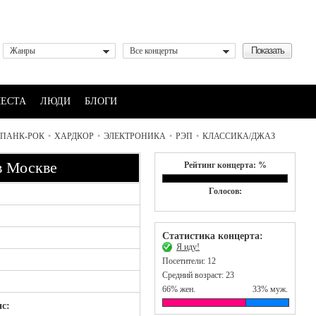
Жанры
Все концерты
ЕСТА
ЛЮДИ
БЛОГИ
ПАНК-РОК
•
ХАРДКОР
•
ЭЛЕКТРОНИКА
•
РЭП
•
КЛАССИКА/ДЖАЗ
в Москве
Рейтинг концерта: %
Голосов:
Статистика концерта:
Я иду!
Посетители: 12
Средний возраст: 23
66% жен.
33% муж.
с: