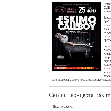
Немец
Callb
колле
Зараз
брэйк
и сам
Pt. 2
кажду
назва
преды
Конце
Марта
Music
подро
вероя
конце
комис
компа
альбо
того, ниже вы можете посмотреть видео с неда
Сетлист концерта Eskim
Пока неизвестен