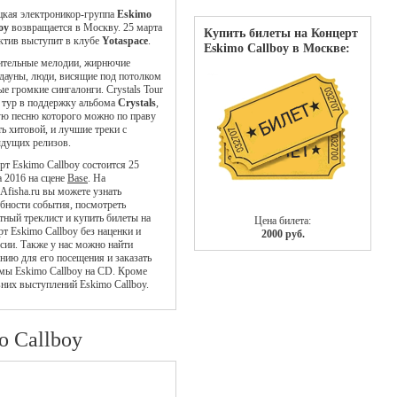
кая электроникор-группа
Eskimo
oy
возвращается в Москву. 25 марта
Купить билеты на Концерт
ктив выступит в клубе
Yotaspace
.
Eskimo Callboy в Москве:
ительные мелодии, жирнючие
дауны, люди, висящие под потолком
ые громкие сингалонги. Crystals Tour
 - тур в поддержку альбома
Crystals
,
ю песню которого можно по праву
ть хитовой, и лучшие треки с
дущих релизов.
рт Eskimo Callboy состоится 25
 2016 на сцене
Base
. На
Afisha.ru вы можете узнать
бности события, посмотреть
тный треклист и купить билеты на
Цена билета:
рт Eskimo Callboy без наценки и
2000 руб.
сии. Также у нас можно найти
нию для его посещения и заказать
мы Eskimo Callboy на CD. Кроме
вних выступлений Eskimo Callboy.
o Callboy