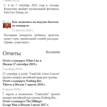
1 июня 2025 г.
С 4 по 7 сентября 2025 года в столице
Казахстана пройдёт музыкальный фестиваль
Park Live Almaty, на...
Как экономить на покупке билетов
на концерты
22 августа 2024 г.
Посещение концертов любимых артистов
может стать значительной статьёй расходов.
Однако, существуют...
Отчеты
Все отчеты
Отчёт о концерте White Lies в
Москве 27 сентября 2019 г.
2 октября 2019 г.
27 сентября в клубе "ГлавClub Green Concert"
прошёл концерт английской инди-рок группы...
Отчёт о концерте Nothing But
Thieves в Москве 7 апреля 2018 г.
9 апреля 2018 г.
7 апреля в московском "Главклубе" прошёл
концерт английской рок-группы Nothing But...
Отчёт о концерте The Dillinger
Escape Plan в Москве 5 июля 2017 г.