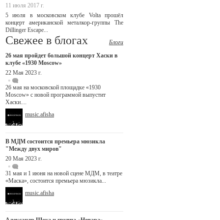
11 июля 2017 г.
5 июля в московском клубе Volta прошёл
концерт американской металкор-группы The
Dillinger Escape...
Свежее в блогах
Блоги
26 мая пройдет большой концерт Хаски в
клубе «1930 Moscow»
22 Мая 2023 г.
26 мая на московской площадке «1930
Moscow» с новой программой выпустит
Хаски....
music.afisha
В МДМ состоится премьера мюзикла
"Между двух миров"
20 Мая 2023 г.
31 мая и 1 июня на новой сцене МДМ, в театре
«Маска», состоится премьера мюзикла...
music.afisha