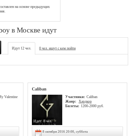
оставлен на основе предыдущих
ния.
boy в Москве идут
Идут 12 чел.
0 чел. ищут с кем пойти
Caliban
My Valentine
Участники:
Caliban
Жанр:
Хардкор
Билеты:
1200-2000 руб.
Идет:
8 чел.
8 октября 2016 20:00, суббота