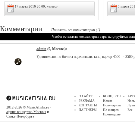
17 марта 2016 20:00, четверг
5 марта 201
Комментарии
Показать все комментарии (1)
Чтобы оставлять комментарии
зарегистрируйтесь
или
admin
(0, Москва):
Удивительно, но билеты подешевели: танц. партер 4500 -> 3500 ру
О САЙТЕ
КОНЦЕРТЫ
АРТ
РЕКЛАМА
Новые
Новы
КОНТАКТЫ
Популярные
Луч
2012-2026 © MusicAfisha.ru -
ПАРТНЕРЫ
По жанрам
Все
афиша концертов Москвы
и
Прошедшие
Санкт-Петербурга