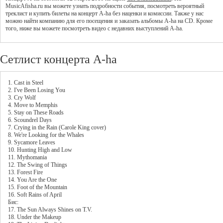
MusicAfisha.ru вы можете узнать подробности события, посмотреть вероятный
треклист и купить билеты на концерт A-ha без наценки и комиссии. Также у нас
можно найти компанию для его посещения и заказать альбомы A-ha на CD. Кроме
того, ниже вы можете посмотреть видео с недавних выступлений A-ha.
Сетлист концерта A-ha
1. Cast in Steel
2. I've Been Losing You
3. Cry Wolf
4. Move to Memphis
5. Stay on These Roads
6. Scoundrel Days
7. Crying in the Rain (Carole King cover)
8. We're Looking for the Whales
9. Sycamore Leaves
10. Hunting High and Low
11. Mythomania
12. The Swing of Things
13. Forest Fire
14. You Are the One
15. Foot of the Mountain
16. Soft Rains of April
Бис:
17. The Sun Always Shines on T.V.
18. Under the Makeup