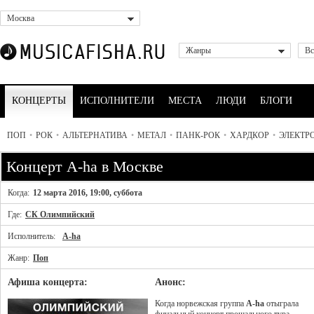
Москва
Жанры
Вс
КОНЦЕРТЫ
ИСПОЛНИТЕЛИ
МЕСТА
ЛЮДИ
БЛОГИ
ПОП
•
РОК
•
АЛЬТЕРНАТИВА
•
МЕТАЛ
•
ПАНК-РОК
•
ХАРДКОР
•
ЭЛЕКТР
Концерт A-ha в Москве
Когда:
12 марта 2016, 19:00, суббота
Где:
СК Олимпийский
Исполнитель:
A-ha
Жанр:
Поп
Афиша концерта:
Анонс:
Когда норвежская группа
A-ha
отыграла