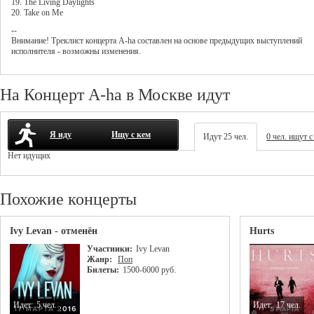
19. The Living Daylights
20. Take on Me
--
Внимание! Треклист
концерта
A-ha
составлен на основе предыдущих выступлений
исполнителя - возможны изменения.
На Концерт A-ha в Москве идут
Я иду
Ищу с кем
Идут 25 чел.
0 чел. ищут с
Нет идущих
Похожие концерты
Ivy Levan - отменён
Hurts
Участники:
Ivy Levan
Жанр:
Поп
Билеты:
1500-6000 руб.
Идет:
5 чел.
Идет:
17 чел.