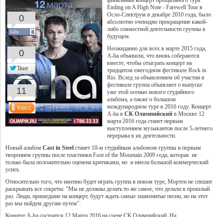
финальный концерт прощального тура
Ending on A High Note - Farewell Tour в
Осло-Спектрум в декабре 2010 года, было
0
абсолютно очевидно прекращение какой-
либо совместной деятельности группы в
Лайк
будущем.
Неожиданно для всех в марте 2015 года,
0
A-ha объявили, что вновь собераются
вместе, чтобы отыграть концерт на
Твит
тридцатом ежегодном фестивале Rock in
Rio. Вслед за объявлением об участии в
фестивале группа объявляет о выпуске
11
уже этой осенью нового студийного
альбома, а также о большом
международном туре в 2016 году. Концерт
A-ha в
СК Олимпийский
в Москве 12
марта 2016 года станет первым
выступлением музыкантов после 5-летнего
перерыва в их деятельности.
Новый альбом
Cast in Steel
станет 10-м студийным альбомом группы и первым
творением группы после пластинки Foot of the Mountain 2009 года, которая не
только была положительно оценена критиками, но и имела большой коммерческий
успех.
Относительно того, что именно будет играть группа в новом туре, Мортен не спешит
раскрывать все секреты: "Мы не должны делать то же самое, что делали в прошлый
раз. Люди, пришедшие на концерт, будут ждать самые знаменитые песни, но на этот
раз мы пойдем другим путем".
Концерт A-ha состоится 12 Марта 2016 на сцене
СК Олимпийский
. На