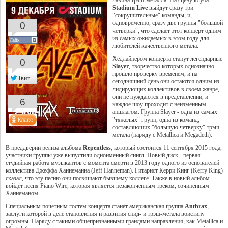
лавина трэш-металла. На сцену клуба
Stadium Live
выйдут сразу три
"сокрушительные" команды, и,
одновременно, сразу две группы "большой
0
четверки", что сделает этот концерт одним
из самых ожидаемых в этом году для
Лайк
любителей качественного метала.
Хедлайнером концерта станут легендарные
0
Slayer
, творчество которых однозначно
прошло проверку временем, и на
Твит
сегодняшний день они остаются одним из
лидирующих коллективов в своем жанре,
они не нуждаются в представлении, и
6
каждое шоу проходит с неизменным
аншлагом. Группа Slayer - одна из самых
"тяжелых" групп, одна из команд,
составляющих "большую четверку" трэш-
метала (наряду с Metallica и Megadeth).
В преддверии релиза альбома
Repentless
, который состоится 11 сентября 2015 года,
участники группы уже выпустили одноименный сингл. Новый диск - первая
студийная работа музыкантов с момента смерти в 2013 году одного из основателей
коллектива Джеффа Ханнеманна (Jeff Hanneman). Гитарист Керри Кинг (Kerry King)
сказал, что эту песню они посвящают бывшему коллеге. Также в новый альбом
войдёт песня Piano Wire, которая является незаконченным треком, сочинённым
Ханнеманом.
Специальным почетным гостем концерта станет американская группа
Anthrax
,
заслуги которой в деле становления и развития спид- и трэш-метала воистину
огромны. Наряду с такими общепризнанными грандами направления, как Metallica и