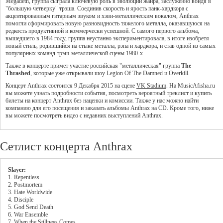
Megadeth, группа сыграла ключевую роль в эволюции жанра, заслуженно войдя в
"большую четверку" трэша. Соединив скорость и ярость панк-хардкора с
акцентированным гитарным звуком и хэви-металлическим вокалом, Anthrax
помогли сформировать новую разновидность тяжелого металла, оказавшуюся на
редкость продуктивной и коммерчески успешной. С самого первого альбома,
вышедшего в 1984 году, группа неустанно экспериментировала, в итоге изобретя
новый стиль, родившийся на стыке металла, рэпа и хардкора, и став одной из самых
популярных команд трэш-металлической сцены 1980-х.
Также в концерте примет участие российская "металлическая" группа
The
Thrashed
, которые уже открывали шоу Legion Of The Damned и Overkill.
Концерт Anthrax состоится 9 Декабря 2015 на сцене
VK Stadium
. На MusicAfisha.ru
вы можете узнать подробности события, посмотреть вероятный треклист и купить
билеты на концерт Anthrax без наценки и комиссии. Также у нас можно найти
компанию для его посещения и заказать альбомы Anthrax на CD. Кроме того, ниже
вы можете посмотреть видео с недавних выступлений Anthrax.
Сетлист концерта Anthrax
Slayer:
1. Repentless
2. Postmortem
3. Hate Worldwide
4. Disciple
5. God Send Death
6. War Ensemble
7. When the Stillness Comes