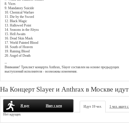
8. Vices
9. Mandatory Suicide
10. Chemical Warfare
11. Die by the Sword
12. Black Magic
13. Hallowed Point
14. Seasons in the Abyss
15. Hell Awaits
16. Dead Skin Mask
17. World Painted Blood
18. South of Heaven
19. Raining Blood
20. Angel of Death
--
Внимание! Треклист
концерта
Anthrax
,
Slayer
составлен на основе предыдущих
выступлений исполнителя - возможны изменения.
На Концерт Slayer и Anthrax в Москве идут
Я иду
Ищу с кем
Идут 19 чел.
1 чел. ищут с
Нет идущих