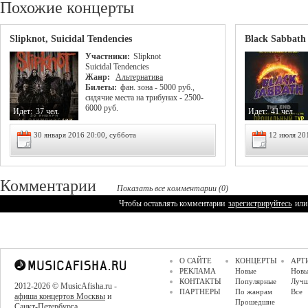
Похожие концерты
Slipknot, Suicidal Tendencies
Black Sabbath
Участники:
Slipknot
Suicidal Tendencies
Жанр:
Альтернатива
Билеты:
фан. зона - 5000 руб.,
сидячие места на трибунах - 2500-
6000 руб.
Идет:
37 чел.
Идет:
41 чел.
30 января 2016 20:00, суббота
12 июля 20
Комментарии
Показать все комментарии (0)
Чтобы оставлять комментарии
зарегистрируйтесь
или
О САЙТЕ
КОНЦЕРТЫ
АРТ
РЕКЛАМА
Новые
Новы
КОНТАКТЫ
Популярные
Луч
2012-2026 © MusicAfisha.ru -
ПАРТНЕРЫ
По жанрам
Все
афиша концертов Москвы
и
Прошедшие
Санкт-Петербурга