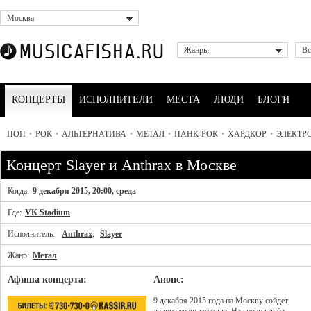
Москва
Жанры
Вс
КОНЦЕРТЫ
ИСПОЛНИТЕЛИ
МЕСТА
ЛЮДИ
БЛОГИ
ПОП
•
РОК
•
АЛЬТЕРНАТИВА
•
МЕТАЛ
•
ПАНК-РОК
•
ХАРДКОР
•
ЭЛЕКТР
Концерт Slayer и Anthrax в Москве
Когда:
9 декабря 2015, 20:00, среда
Где:
VK Stadium
Исполнитель:
Anthrax
,
Slayer
Жанр:
Метал
Афиша концерта:
Анонс:
9 декабря 2015 года на Москву сойдет