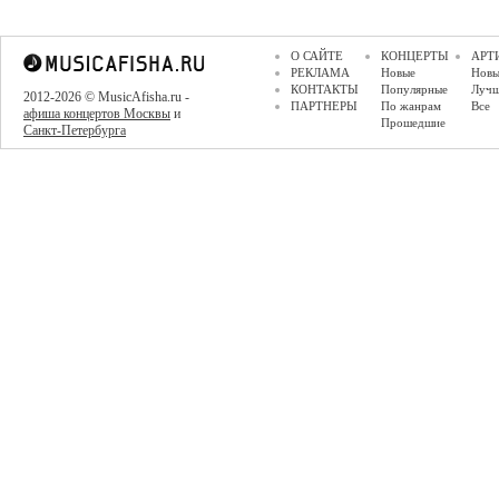
О САЙТЕ
КОНЦЕРТЫ
АРТ
РЕКЛАМА
Новые
Новы
КОНТАКТЫ
Популярные
Луч
2012-2026 © MusicAfisha.ru -
ПАРТНЕРЫ
По жанрам
Все
афиша концертов Москвы
и
Прошедшие
Санкт-Петербурга