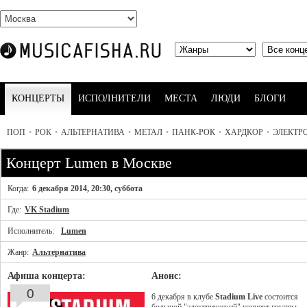
КОНЦЕРТЫ
ИСПОЛНИТЕЛИ
МЕСТА
ЛЮДИ
БЛОГИ
ПОП
•
РОК
•
АЛЬТЕРНАТИВА
•
МЕТАЛ
•
ПАНК-РОК
•
ХАРДКОР
•
ЭЛЕКТР
Концерт Lumen в Москве
Когда:
6 декабря 2014, 20:30, суббота
Где:
VK Stadium
Исполнитель:
Lumen
Жанр:
Альтернатива
Афиша концерта:
Анонс:
0
6 декабря в клубе
Stadium Live
состоится