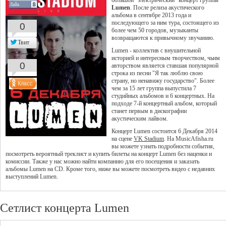
большой "электрический" концерт группы
Лайк
Lumen
. После релиза акустического
альбома в сентябре 2013 года и
последующего за ним тура, состоящего из
0
более чем 50 городов, музыканты
возвращаются к привычному звучанию.
Твит
Lumen - коллектив с внушительной
историей и интересным творчеством, чьим
0
авторством является ставшая популярной
строка из песни "Я так люблю свою
страну, но ненавижу государство". Более
чем за 15 лет группа выпустила 7
студийных альбомов и 6 концертных. На
подходе 7-й концертный альбом, который
станет первым в дискографии
акустическим лайвом.
Концерт Lumen состоится 6 Декабря 2014
на сцене
VK Stadium
. На MusicAfisha.ru
вы можете узнать подробности события,
посмотреть вероятный треклист и купить билеты на концерт Lumen без наценки и
комиссии. Также у нас можно найти компанию для его посещения и заказать
альбомы Lumen на CD. Кроме того, ниже вы можете посмотреть видео с недавних
выступлений Lumen.
Сетлист концерта Lumen