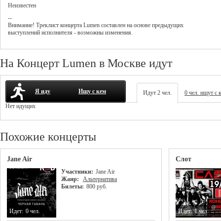
Неизвестен
--
Внимание! Треклист
концерта
Lumen
составлен на основе предыдущих
выступлений исполнителя - возможны изменения.
На Концерт Lumen в Москве идут
Я иду
Ищу с кем
Идут 2 чел.
0 чел. ищут с 
Нет идущих
Похожие концерты
Jane Air
Слот
Участники:
Jane Air
Жанр:
Альтернатива
Билеты:
800 руб.
Идет:
0 чел.
Идет:
1 чел.