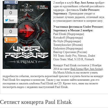
Лайк
2 ноября в клубе
Ray Just Arena
пройдет
одно из крупнейших событий российского
хардкора - фестиваль
Under Pressure:
0
Supremacy
. Пришедшие увидят и
услышат лучших диджеев, отличный звук
Твит
и сумасшедшее световое и лазерное шоу.
Участники фестиваля Under Pressure:
0
Supremacy в Москве 2 ноября:
Paul Elstak (Нидерланды)
Korsakoff (Нидерланды)
Re-Style (Нидерланды)
Tommyknocker (Италия)
Endymion (Нидерланды)
Виктор Строгонов (Россия)
NS Team: Andy Pro, Nitrous, Zealot
Ozzo Team: Mad, S.I.D.R, Firmach
Концерт Paul Elstak состоится 2 Ноября
2014 на сцене
Bud Arena (Ray Just Arena)
.
На MusicAfisha.ru вы можете узнать
подробности события, посмотреть вероятный треклист и купить билеты на концерт
Paul Elstak без наценки и комиссии. Также у нас можно найти компанию для его
посещения и заказать альбомы Paul Elstak на CD. Кроме того, ниже вы можете
посмотреть видео с недавних выступлений Paul Elstak.
Сетлист концерта Paul Elstak