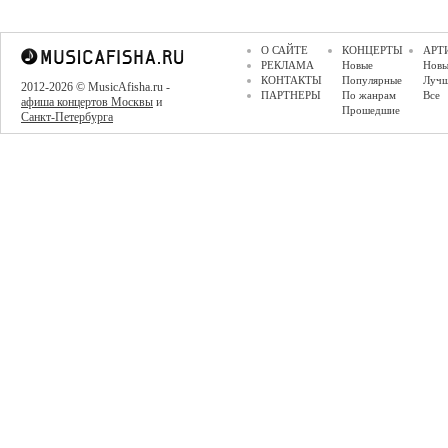
О САЙТЕ
КОНЦЕРТЫ
АРТ
РЕКЛАМА
Новые
Новы
КОНТАКТЫ
Популярные
Луч
2012-2026 © MusicAfisha.ru -
ПАРТНЕРЫ
По жанрам
Все
афиша концертов Москвы
и
Прошедшие
Санкт-Петербурга