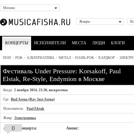
Москва
Жанры
Вс
КОНЦЕРТЫ
ИСПОЛНИТЕЛИ
МЕСТА
ЛЮДИ
БЛОГИ
ПОП
•
РОК
•
АЛЬТЕРНАТИВА
•
МЕТАЛ
•
ПАНК-РОК
•
ХАРДКОР
•
ЭЛЕКТР
Фестиваль Under Pressure: Korsakoff, Paul
Elstak, Re-Style, Endymion в Москве
Когда:
2 ноября 2014, 23:30, воскресенье
Где:
Bud Arena (Ray Just Arena)
Исполнитель:
Paul Elstak
Жанр:
Электроника
0
Афиша концерта:
Анонс: