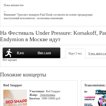
Пока неизвестен
--
Внимание! Треклист
концерта
Paul Elstak
составлен на основе предыдущих
выступлений исполнителя - возможны изменения.
На Фестиваль Under Pressure: Korsakoff, Pau
Endymion в Москве идут
Я иду
Ищу с кем
Идут 2 чел.
0 чел. ищут с 
Нет идущих
Похожие концерты
Red Snapper
Trancemission:
Участники:
Red Snapper
Жанр:
Электроника
Билеты:
1000-10000 руб.