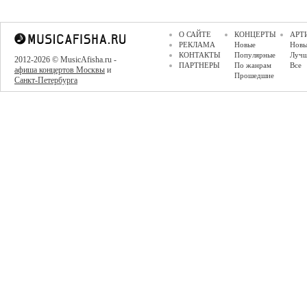
О САЙТЕ
КОНЦЕРТЫ
АРТ
РЕКЛАМА
Новые
Новы
КОНТАКТЫ
Популярные
Луч
2012-2026 © MusicAfisha.ru -
ПАРТНЕРЫ
По жанрам
Все
афиша концертов Москвы
и
Прошедшие
Санкт-Петербурга