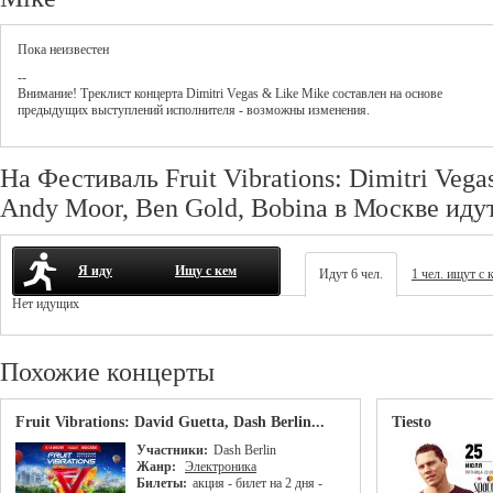
Пока неизвестен
--
Внимание! Треклист
концерта
Dimitri Vegas & Like Mike
составлен на основе
предыдущих выступлений исполнителя - возможны изменения.
На Фестиваль Fruit Vibrations: Dimitri Vega
Andy Moor, Ben Gold, Bobina в Москве иду
Я иду
Ищу с кем
Идут 6 чел.
1 чел. ищут с 
Нет идущих
Похожие концерты
Fruit Vibrations: David Guetta, Dash Berlin...
Tiesto
Участники:
Dash Berlin
Жанр:
Электроника
Билеты:
акция - билет на 2 дня -