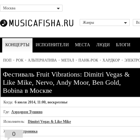
Москва
Жанры
Вс
КОНЦЕРТЫ
ИСПОЛНИТЕЛИ
МЕСТА
ЛЮДИ
БЛОГИ
ПОП
•
РОК
•
АЛЬТЕРНАТИВА
•
МЕТАЛ
•
ПАНК-РОК
•
ХАРДКОР
•
ЭЛЕКТР
Фестиваль Fruit Vibrations: Dimitri Vegas &
Like Mike, Nervo, Andy Moor, Ben Gold,
Bobina в Москве
Когда:
6 июля 2014, 11:00, воскресенье
Где:
Аэродром Тушино
Исполнитель:
Dimitri Vegas & Like Mike
Жанр:
Электроника
0