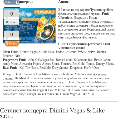
Афиша концерта:
Анонс:
Лайк
5-6 июля на
аэродроме Тушино
пройдет
0
фестиваль танцевальной музыки
Fruit
Vibrations
. Впервые в России
танцевальное мероприятие под открытым
Твит
небом станет дневным и будет проведено
при солнечном свете. Кульминацией станет
0
световое, лазерное шоу, а также салют под
сеты хедлайнеров фестиваля.
Сцены и участники фестиваля Fruit
Vibrations 6 июля:
Main Fruit
- Dimitri Vegas & Like Mike, Fedde Le Grand, W&W, Nervo, Bobina,
Madeon, Nils
Progressive Fruit
- John O'Callagan feat. Betsie Larkin, Solarstone feat. Betsie Larkin,
Andy Moor, Alexander Popov, Alexey Sonar, Fonarev, Ben Gold, Tonica, Dmitry Filatov
Bass Fruit
- Kill The Noise, Feed Me, Dirtyphonics, Dropzone, Profit / Oiki
Концерт Dimitri Vegas & Like Mike состоится 6 Июля 2014 на сцене
Аэродром
Тушино
. На MusicAfisha.ru вы можете узнать подробности события, посмотреть
вероятный треклист и купить билеты на концерт Dimitri Vegas & Like Mike без
наценки и комиссии. Также у нас можно найти компанию для его посещения и
заказать альбомы Dimitri Vegas & Like Mike на CD. Кроме того, ниже вы можете
посмотреть видео с недавних выступлений Dimitri Vegas & Like Mike.
Сетлист концерта Dimitri Vegas & Like
Mike