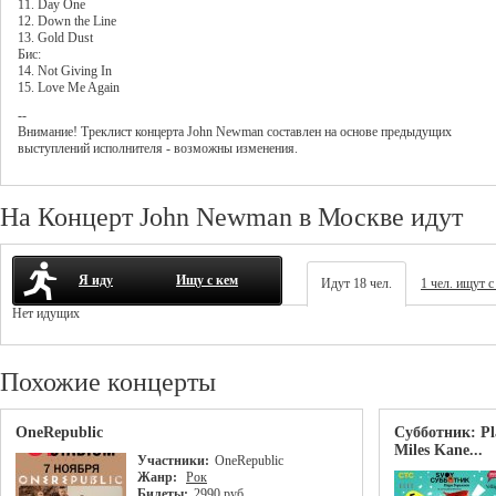
11. Day One
12. Down the Line
13. Gold Dust
Бис:
14. Not Giving In
15. Love Me Again
--
Внимание! Треклист
концерта
John Newman
составлен на основе предыдущих
выступлений исполнителя - возможны изменения.
На Концерт John Newman в Москве идут
Я иду
Ищу с кем
Идут 18 чел.
1 чел. ищут с
Нет идущих
Похожие концерты
OneRepublic
Субботник: Pl
Miles Kane...
Участники:
OneRepublic
Жанр:
Рок
Билеты:
2990 руб.