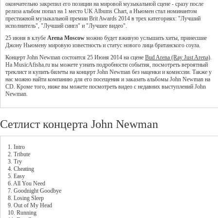
окончательно закрепил его позиции на мировой музыкальной сцене - сразу после
релиза альбом попал на 1 место UK Albums Chart, а Ньюмен стал номинантом
престижной музыкальной премии Brit Awards 2014 в трех категориях: "Лучший
исполнитель", "Лучший сингл" и "Лучшее видео".
25 июня в клубе
Arena Moscow
можно будет вживую услышать хиты, принесшие
Джону Ньюмену мировую известность и статус нового лица британского соула.
Концерт John Newman состоится 25 Июня 2014 на сцене
Bud Arena (Ray Just Arena)
.
На MusicAfisha.ru вы можете узнать подробности события, посмотреть вероятный
треклист и купить билеты на концерт John Newman без наценки и комиссии. Также у
нас можно найти компанию для его посещения и заказать альбомы John Newman на
CD. Кроме того, ниже вы можете посмотреть видео с недавних выступлений John
Newman.
Сетлист концерта John Newman
1. Intro
2. Tribute
3. Try
4. Cheating
5. Easy
6. All You Need
7. Goodnight Goodbye
8. Losing Sleep
9. Out of My Head
10. Running