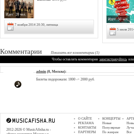
Идет:
20 чел.
Идет:
50 чел.
7 ноября 2014 20:30, пятница
5 июля 201
Комментарии
Показать все комментарии (1)
Чтобы оставлять комментарии
зарегистрируйтесь
или
admin
(0, Москва):
Билеты подорожали: 1800 -> 2000 руб.
О САЙТЕ
КОНЦЕРТЫ
АРТ
РЕКЛАМА
Новые
Новы
КОНТАКТЫ
Популярные
Луч
2012-2026 © MusicAfisha.ru -
ПАРТНЕРЫ
По жанрам
Все