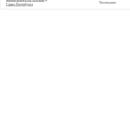
афиша концертов Москвы
и
Прошедшие
Санкт-Петербурга