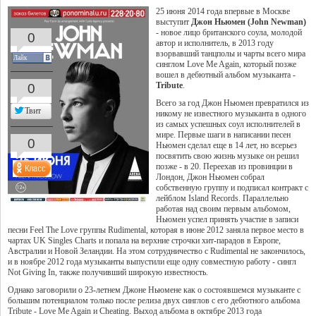
25 июня 2014 года впервые в Москве
выступит
Джон Ньюмен (John Newman)
- новое лицо британского соула, молодой
0
автор и исполнитель, в 2013 году
взорвавший танцполы и чарты всего мира
Лайк
синглом Love Me Again, который позже
вошел в дебютный альбом музыканта -
Tribute
.
0
Всего за год Джон Ньюмен превратился из
Твит
никому не известного музыканта в одного
из самых успешных соул исполнителей в
мире. Первые шаги в написании песен
0
Ньюмен сделал еще в 14 лет, но всерьез
посвятить свою жизнь музыке он решил
позже - в 20. Переехав из провинции в
Лондон, Джон Ньюмен собрал
собственную группу и подписал контракт с
лейблом Island Records. Параллельно
работая над своим первым альбомом,
Ньюмен успел принять участие в записи
песни Feel The Love группы Rudimental, которая в июне 2012 заняла первое место в
чартах UK Singles Charts и попала на верхние строчки хит-парадов в Европе,
Австралии и Новой Зеландии. На этом сотрудничество с Rudimental не закончилось,
и в ноябре 2012 года музыканты выпустили еще одну совместную работу - сингл
Not Giving In, также получивший широкую известность.
Однако заговорили о 23-летнем Джоне Ньюмене как о состоявшемся музыканте с
большим потенциалом только после релиза двух синглов с его дебютного альбома
Tribute - Love Me Again и Cheating. Выход альбома в октябре 2013 года