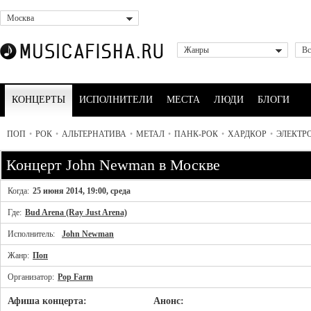
Москва
Жанры
Вс
КОНЦЕРТЫ
ИСПОЛНИТЕЛИ
МЕСТА
ЛЮДИ
БЛОГИ
ПОП
•
РОК
•
АЛЬТЕРНАТИВА
•
МЕТАЛ
•
ПАНК-РОК
•
ХАРДКОР
•
ЭЛЕКТР
Концерт John Newman в Москве
Когда:
25 июня 2014, 19:00, среда
Где:
Bud Arena (Ray Just Arena)
Исполнитель:
John Newman
Жанр:
Поп
Организатор:
Pop Farm
Афиша концерта:
Анонс: