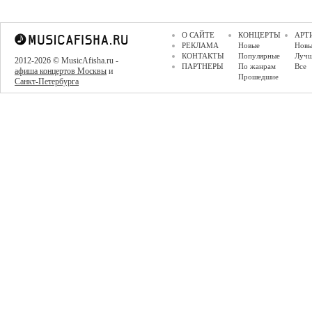
О САЙТЕ
КОНЦЕРТЫ
АРТ
РЕКЛАМА
Новые
Новы
КОНТАКТЫ
Популярные
Луч
2012-2026 © MusicAfisha.ru -
ПАРТНЕРЫ
По жанрам
Все
афиша концертов Москвы
и
Прошедшие
Санкт-Петербурга