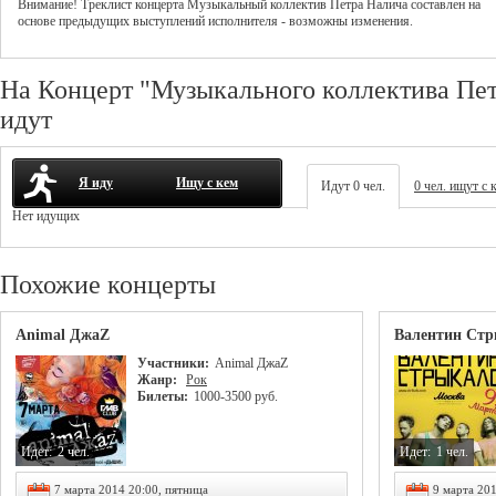
Внимание! Треклист
концерта
Музыкальный коллектив Петра Налича
составлен на
основе предыдущих выступлений исполнителя - возможны изменения.
На Концерт "Музыкального коллектива Пет
идут
Я иду
Ищу с кем
Идут 0 чел.
0 чел. ищут с 
Нет идущих
Похожие концерты
Animal ДжаZ
Валентин Ст
Участники:
Animal ДжаZ
Жанр:
Рок
Билеты:
1000-3500 руб.
Идет:
2 чел.
Идет:
1 чел.
7 марта 2014 20:00, пятница
9 марта 201