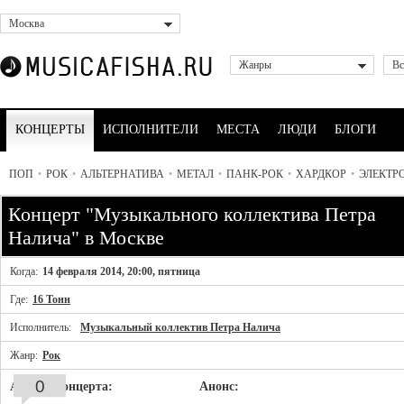
Москва
Жанры
Вс
КОНЦЕРТЫ
ИСПОЛНИТЕЛИ
МЕСТА
ЛЮДИ
БЛОГИ
ПОП
•
РОК
•
АЛЬТЕРНАТИВА
•
МЕТАЛ
•
ПАНК-РОК
•
ХАРДКОР
•
ЭЛЕКТР
Концерт "Музыкального коллектива Петра
Налича" в Москве
Когда:
14 февраля 2014, 20:00, пятница
Где:
16 Тонн
Исполнитель:
Музыкальный коллектив Петра Налича
Жанр:
Рок
0
Афиша концерта:
Анонс: