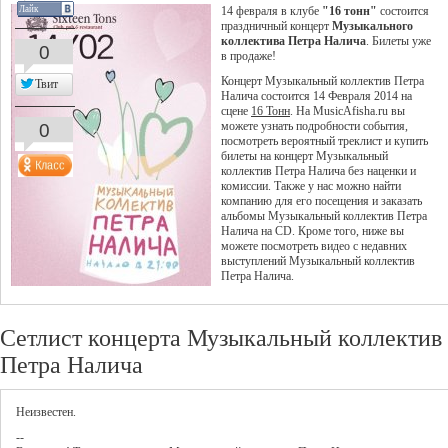
Лайк
14 февраля в клубе
"16 тонн"
состоится
праздничный концерт
Музыкального
коллектива Петра Налича
. Билеты уже
0
в продаже!
Концерт Музыкальный коллектив Петра
Твит
Налича состоится 14 Февраля 2014 на
сцене
16 Тонн
. На MusicAfisha.ru вы
0
можете узнать подробности события,
посмотреть вероятный треклист и купить
билеты на концерт Музыкальный
коллектив Петра Налича без наценки и
комиссии. Также у нас можно найти
компанию для его посещения и заказать
альбомы Музыкальный коллектив Петра
Налича на CD. Кроме того, ниже вы
можете посмотреть видео с недавних
выступлений Музыкальный коллектив
Петра Налича.
Сетлист концерта Музыкальный коллектив
Петра Налича
Неизвестен.
--