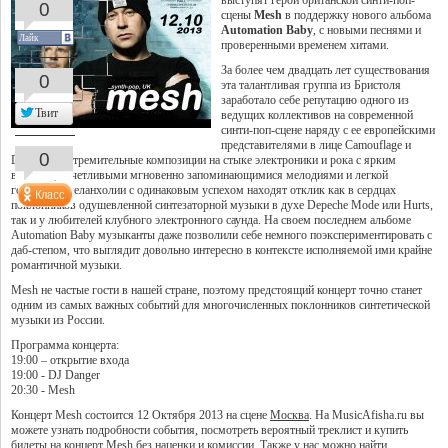
выступят герои британской синти-поп-
0
сцены
Mesh
в поддержку нового альбома
Automation Baby
, с новыми песнями и
Лайк
проверенными временем хитами.
За более чем двадцать лет существования
0
эта талантливая группа из Бристоля
заработало себе репутацию одного из
Твит
ведущих коллективов на современной
синти-поп-сцене наряду с ее европейскими
представителями в лице Camouflage и
0
De/Vision. Стремительные композиции на стыке электроники и рока с ярким
вокалом, отчетливыми мгновенно запоминающимися мелодиями и легкой
горчинкой меланхолии с одинаковым успехом находят отклик как в сердцах
поклонников одушевленной синтезаторной музыки в духе Depeche Mode или Hurts,
так и у любителей клубного электронного саунда. На своем последнем альбоме
Automation Baby музыканты даже позволили себе немного поэкспериментировать с
даб-степом, что выглядит довольно интересно в контексте исполняемой ими крайне
романтичной музыки.
Mesh не частые гости в нашей стране, поэтому предстоящий концерт точно станет
одним из самых важных событий для многочисленных поклонников синтетической
музыки из России.
Программа концерта:
19:00 – открытие входа
19:00 - DJ Danger
20:30 - Mesh
Концерт Mesh состоится 12 Октября 2013 на сцене
Москва
. На MusicAfisha.ru вы
можете узнать подробности события, посмотреть вероятный треклист и купить
билеты на концерт Mesh без наценки и комиссии. Также у нас можно найти