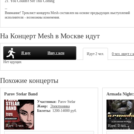
21. You Couldn't See This Coming
--
Внимание! Треклист
концерта
Mesh
составлен на основе предыдущих выступлений
исполнителя - возможны изменения.
На Концерт Mesh в Москве идут
Я иду
Ищу с кем
Идут 2 чел.
0 чел. ищут с 
Нет идущих
Похожие концерты
Parov Stelar Band
Armada Night:
Участники:
Parov Stelar
Жанр:
Электроника
Билеты:
1200-14000 руб.
Идет:
5 чел.
Идет:
0 чел.