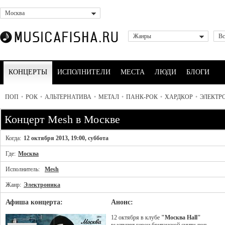
Москва
Жанры
Вс
КОНЦЕРТЫ
ИСПОЛНИТЕЛИ
МЕСТА
ЛЮДИ
БЛОГИ
ПОП
•
РОК
•
АЛЬТЕРНАТИВА
•
МЕТАЛ
•
ПАНК-РОК
•
ХАРДКОР
•
ЭЛЕКТР
Концерт Mesh в Москве
Когда:
12 октября 2013, 19:00, суббота
Где:
Москва
Исполнитель:
Mesh
Жанр:
Электроника
Афиша концерта:
Анонс:
12 октября в клубе
"Москва Hall"