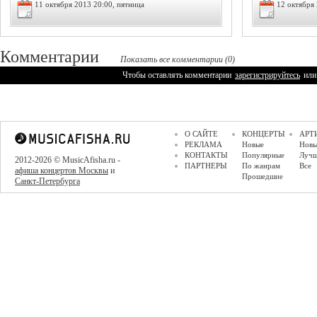
11 октября 2013 20:00, пятница
12 октября 
Комментарии
Показать все комментарии (0)
Чтобы оставлять комментарии
зарегистрируйтесь
или
О САЙТЕ
КОНЦЕРТЫ
АРТ
РЕКЛАМА
Новые
Новы
КОНТАКТЫ
Популярные
Луч
2012-2026 © MusicAfisha.ru -
ПАРТНЕРЫ
По жанрам
Все
афиша концертов Москвы
и
Прошедшие
Санкт-Петербурга