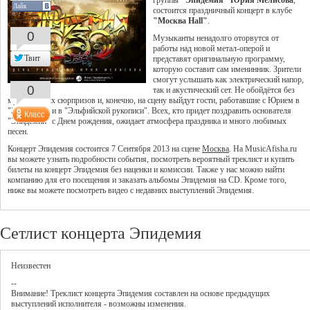
группы
"Эпидемия" Юрия Мелисова
,
Лайк
состоится праздничный концерт в клубе
"Москва Hall"
.
0
Музыканты ненадолго оторвутся от
работы над новой метал-оперой и
Твит
представят оригинальную программу,
которую составит сам именинник. Зрители
смогут услышать как электрический напор,
0
так и акустический сет. Не обойдётся без
музыкальных сюрпризов и, конечно, на сцену выйдут гости, работавшие с Юрием в
"Эпидемии" и в "Эльфийской рукописи". Всех, кто придет поздравить основателя
"Эпидемии" с Днем рождения, ожидает атмосфера праздника и много любимых
песен.
Концерт Эпидемия состоится 7 Сентября 2013 на сцене
Москва
. На MusicAfisha.ru
вы можете узнать подробности события, посмотреть вероятный треклист и купить
билеты на концерт Эпидемия без наценки и комиссии. Также у нас можно найти
компанию для его посещения и заказать альбомы Эпидемия на CD. Кроме того,
ниже вы можете посмотреть видео с недавних выступлений Эпидемия.
Сетлист концерта Эпидемия
Неизвестен
--
Внимание! Треклист
концерта
Эпидемия
составлен на основе предыдущих
выступлений исполнителя - возможны изменения.