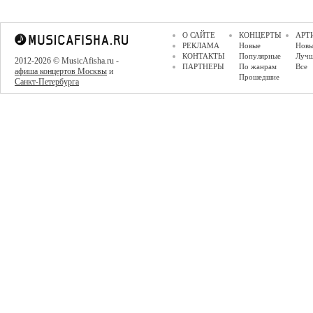
О САЙТЕ
КОНЦЕРТЫ
АРТ
РЕКЛАМА
Новые
Новы
КОНТАКТЫ
Популярные
Луч
2012-2026 © MusicAfisha.ru -
ПАРТНЕРЫ
По жанрам
Все
афиша концертов Москвы
и
Прошедшие
Санкт-Петербурга