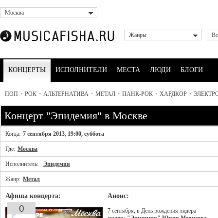
Москва
Жанры
Вс
КОНЦЕРТЫ
ИСПОЛНИТЕЛИ
МЕСТА
ЛЮДИ
БЛОГИ
ПОП
•
РОК
•
АЛЬТЕРНАТИВА
•
МЕТАЛ
•
ПАНК-РОК
•
ХАРДКОР
•
ЭЛЕКТР
Концерт "Эпидемия" в Москве
Когда:
7 сентября 2013, 19:00, суббота
Где:
Москва
Исполнитель:
Эпидемия
Жанр:
Метал
Афиша концерта:
Анонс:
0
7 сентября, в День рождения лидера