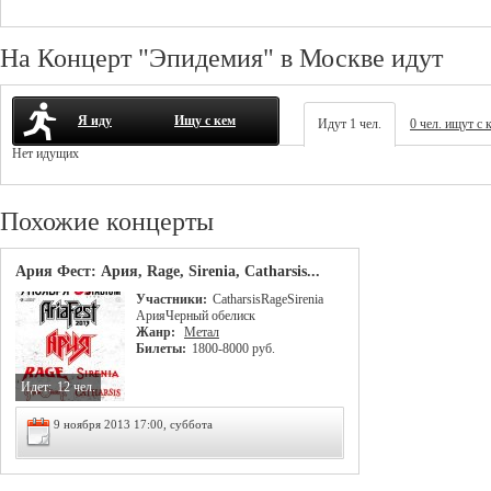
На Концерт "Эпидемия" в Москве идут
Я иду
Ищу с кем
Идут 1 чел.
0 чел. ищут с 
Нет идущих
Похожие концерты
Ария Фест: Ария, Rage, Sirenia, Catharsis...
Участники:
Catharsis
Rage
Sirenia
Ария
Черный обелиск
Жанр:
Метал
Билеты:
1800-8000 руб.
Идет:
12 чел.
9 ноября 2013 17:00, суббота