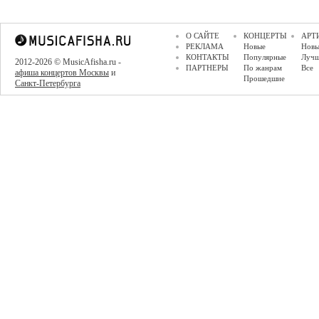
О САЙТЕ
КОНЦЕРТЫ
АРТ
РЕКЛАМА
Новые
Новы
КОНТАКТЫ
Популярные
Луч
2012-2026 © MusicAfisha.ru -
ПАРТНЕРЫ
По жанрам
Все
афиша концертов Москвы
и
Прошедшие
Санкт-Петербурга