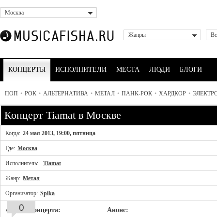
Москва
Жанры
Вс
КОНЦЕРТЫ
ИСПОЛНИТЕЛИ
МЕСТА
ЛЮДИ
БЛОГИ
ПОП
•
РОК
•
АЛЬТЕРНАТИВА
•
МЕТАЛ
•
ПАНК-РОК
•
ХАРДКОР
•
ЭЛЕКТР
Концерт Tiamat в Москве
Когда:
24 мая 2013, 19:00, пятница
Где:
Москва
Исполнитель:
Tiamat
Жанр:
Метал
Организатор:
Spika
0
Афиша концерта:
Анонс: