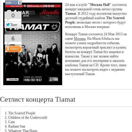
Лайк
24 мая в клубе
"Москва Hall"
состоится
концерт шведской готик-метал группы
Tiamat
. В 2012 году коллектив выпустил
0
десятый студийный альбом
The Scarred
People
, несколько песен с которого будут
Твит
исполнены в Москве впервые.
Концерт Tiamat состоится 24 Мая 2013 на
6
сцене
Москва
. На MusicAfisha.ru вы
можете узнать подробности события,
посмотреть вероятный треклист и купить
билеты на концерт Tiamat без наценки и
комиссии. Также у нас можно найти
компанию для его посещения и заказать
альбомы Tiamat на CD. Кроме того, ниже
вы можете посмотреть видео с недавних
выступлений Tiamat.
Сетлист концерта Tiamat
1. The Scarred People
2. Children of the Underworld
3. Cain
4. Radiant Star
5. Whatever That Hurts