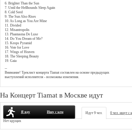
6. Brighter Than the Sun
7. Until the Hellhounds Sleep Again
8. Cold Seed
9. The Sun Also Rises
10. As Long as You Are Mine
11. Divided
12. Misantropolis
13. Phantasma De Luxe
14. Do You Dream of Me?
15. Keops Pyramid
16. Vote for Love
17. Wings of Heaven
18. The Sleeping Beauty
19. Gaia
--
Внимание! Треклист
концерта
Tiamat
составлен на основе предыдущих
выступлений исполнителя - возможны изменения.
На Концерт Tiamat в Москве идут
Я иду
Ищу с кем
Идут 9 чел.
0 чел. ищут с 
Нет идущих