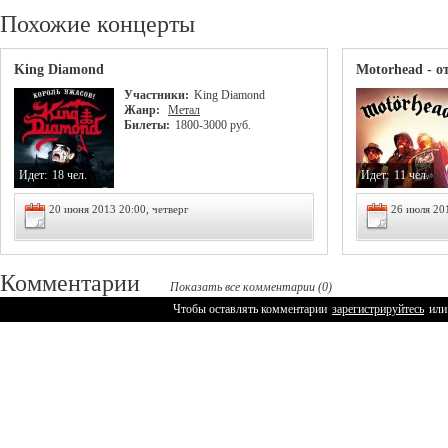
Похожие концерты
King Diamond
Motorhead - о
Участники:
King Diamond
Жанр:
Метал
Билеты:
1800-3000 руб.
Идет:
18 чел.
Идет:
11 чел.
20 июня 2013 20:00, четверг
26 июля 20
Комментарии
Показать все комментарии (0)
Чтобы оставлять комментарии
зарегистрируйтесь
или