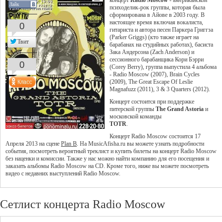
концерт
Radio Moscow
- американской
Лайк
психоделик-рок группы, которая была
сформирована в Айове в 2003 году. В
настоящее время включая вокалиста,
0
гитариста и автора песен Паркера Григгза
(Parker Griggs) (кто также играет на
Твит
барабанах на студийных работах), басиста
Зака Андерсона (Zach Anderson) и
сессионного барабанщика Кори Бэрри
0
(Corey Berry), группа выпустила 4 альбома
- Radio Moscow (2007), Brain Cycles
(2009), The Great Escape Of Leslie
Magnafuzz (2011), 3 & 3 Quarters (2012).
Концерт состоится при поддержке
питерской группы
The Grand Astoria
и
московской команды
TOTR
.
Концерт Radio Moscow состоится 17
Апреля 2013 на сцене
Plan B
. На MusicAfisha.ru вы можете узнать подробности
события, посмотреть вероятный треклист и купить билеты на концерт Radio Moscow
без наценки и комиссии. Также у нас можно найти компанию для его посещения и
заказать альбомы Radio Moscow на CD. Кроме того, ниже вы можете посмотреть
видео с недавних выступлений Radio Moscow.
Сетлист концерта Radio Moscow