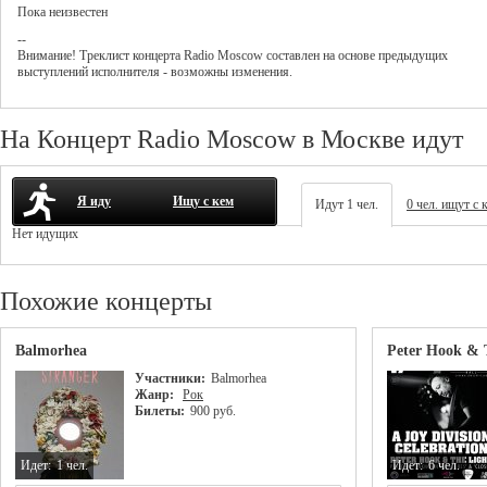
Пока неизвестен
--
Внимание! Треклист
концерта
Radio Moscow
составлен на основе предыдущих
выступлений исполнителя - возможны изменения.
На Концерт Radio Moscow в Москве идут
Я иду
Ищу с кем
Идут 1 чел.
0 чел. ищут с 
Нет идущих
Похожие концерты
Balmorhea
Peter Hook & 
Участники:
Balmorhea
Жанр:
Рок
Билеты:
900 руб.
Идет:
1 чел.
Идет:
6 чел.