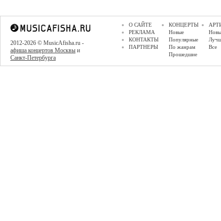
О САЙТЕ
КОНЦЕРТЫ
АРТ
РЕКЛАМА
Новые
Новы
КОНТАКТЫ
Популярные
Луч
2012-2026 © MusicAfisha.ru -
ПАРТНЕРЫ
По жанрам
Все
афиша концертов Москвы
и
Прошедшие
Санкт-Петербурга