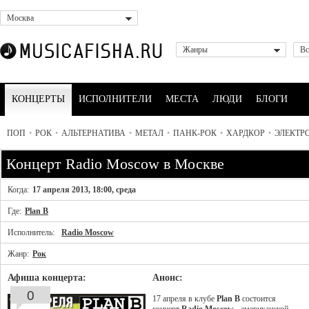
Москва
Жанры
Вс
КОНЦЕРТЫ
ИСПОЛНИТЕЛИ
МЕСТА
ЛЮДИ
БЛОГИ
ПОП
•
РОК
•
АЛЬТЕРНАТИВА
•
МЕТАЛ
•
ПАНК-РОК
•
ХАРДКОР
•
ЭЛЕКТР
Концерт Radio Moscow в Москве
Когда:
17 апреля 2013, 18:00, среда
Где:
Plan B
Исполнитель:
Radio Moscow
Жанр:
Рок
Афиша концерта:
Анонс:
0
17 апреля в клубе
Plan B
состоится