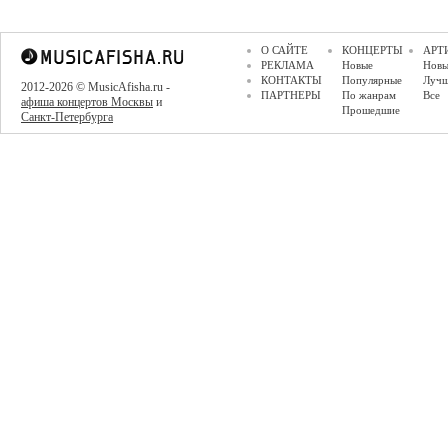
О САЙТЕ
КОНЦЕРТЫ
АРТ
РЕКЛАМА
Новые
Новы
КОНТАКТЫ
Популярные
Луч
2012-2026 © MusicAfisha.ru -
ПАРТНЕРЫ
По жанрам
Все
афиша концертов Москвы
и
Прошедшие
Санкт-Петербурга