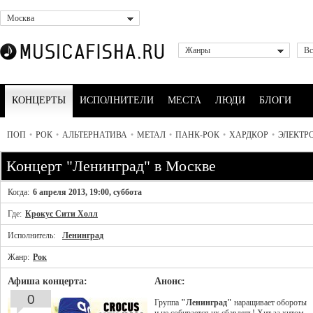
Москва
Жанры
Вс
КОНЦЕРТЫ
ИСПОЛНИТЕЛИ
МЕСТА
ЛЮДИ
БЛОГИ
ПОП
•
РОК
•
АЛЬТЕРНАТИВА
•
МЕТАЛ
•
ПАНК-РОК
•
ХАРДКОР
•
ЭЛЕКТР
Концерт "Ленинград" в Москве
Когда:
6 апреля 2013, 19:00, суббота
Где:
Крокус Сити Холл
Исполнитель:
Ленинград
Жанр:
Рок
Афиша концерта:
Анонс:
0
Группа
"Ленинград"
наращивает обороты