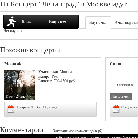
На Концерт "Ленинград" в Москве идут
Я иду
Ищу с кем
Идут 1 чел.
0 чел. ищут с 
Нет идущих
Похожие концерты
Mooncake
Сплин
Участники:
Mooncake
Жанр:
Рок
Билеты:
700-1500 руб.
Идет:
2 чел.
Идет:
2 чел.
10 апреля 2013 20:00, среда
12 апреля 2
Комментарии
Показать все комментарии (0)
Чтобы оставлять комментарии
зарегистрируйтесь
или