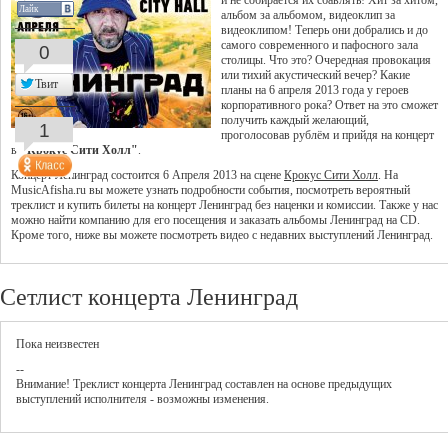
и не собирается их сбавлять! Хит за хитом,
Лайк
альбом за альбомом, видеоклип за
видеоклипом! Теперь они добрались и до
самого современного и пафосного зала
0
столицы. Что это? Очередная провокация
или тихий акустический вечер? Какие
Твит
планы на 6 апреля 2013 года у героев
корпоративного рока? Ответ на это сможет
получить каждый желающий,
1
проголосовав рублём и прийдя на концерт
в
"Крокус Сити Холл"
.
Концерт Ленинград состоится 6 Апреля 2013 на сцене
Крокус Сити Холл
. На
MusicAfisha.ru вы можете узнать подробности события, посмотреть вероятный
треклист и купить билеты на концерт Ленинград без наценки и комиссии. Также у нас
можно найти компанию для его посещения и заказать альбомы Ленинград на CD.
Кроме того, ниже вы можете посмотреть видео с недавних выступлений Ленинград.
Сетлист концерта Ленинград
Пока неизвестен
--
Внимание! Треклист
концерта
Ленинград
составлен на основе предыдущих
выступлений исполнителя - возможны изменения.