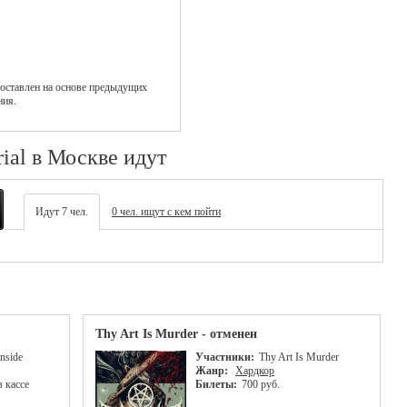
оставлен на основе предыдущих
ния.
rial в Москве идут
Идут 7 чел.
0 чел. ищут с кем пойти
Thy Art Is Murder - отменен
nside
Участники:
Thy Art Is Murder
Жанр:
Хардкор
в кассе
Билеты:
700 руб.