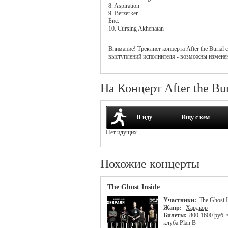
8. Aspiration
9. Berzerker
Бис:
10. Cursing Akhenatan
--
Внимание! Треклист
концерта
After the Burial
с
выступлений исполнителя - возможны измене
На Концерт After the Bu
Я иду
Ищу с кем
Нет идущих
Похожие концерты
The Ghost Inside
Участники:
The Ghost I
Жанр:
Хардкор
Билеты:
800-1600 руб. 
клуба Plan B