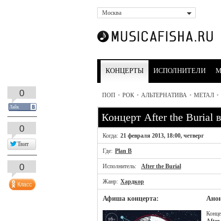
Москва
КОНЦЕРТЫ
ИСПОЛНИТЕЛИ
М
0
ПОП
•
РОК
•
АЛЬТЕРНАТИВА
•
МЕТАЛ
•
Лайк
Концерт After the Burial
0
Когда:
21 февраля 2013, 18:00, четверг
Твит
Где:
Plan B
0
Исполнитель:
After the Burial
Жанр:
Хардкор
Афиша концерта:
Анон
Конце