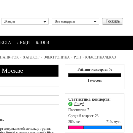
Жанры
Все концерты
ЕСТА
ЛЮДИ
БЛОГИ
ПАНК-РОК
•
ХАРДКОР
•
ЭЛЕКТРОНИКА
•
РЭП
•
КЛАССИКА/ДЖАЗ
 в Москве
Рейтинг концерта: %
Голосов:
Статистика концерта:
Я иду!
Посетители: 7
Средний возраст: 23
с:
28% жен.
71% муж.
рт американской металкор-группы