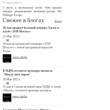
11 июля 2017 г.
5 июля в московском клубе Volta прошёл
концерт американской металкор-группы The
Dillinger Escape...
Свежее в блогах
Блоги
26 мая пройдет большой концерт Хаски в
клубе «1930 Moscow»
22 Мая 2023 г.
26 мая на московской площадке «1930
Moscow» с новой программой выпустит
Хаски....
music.afisha
В МДМ состоится премьера мюзикла
"Между двух миров"
20 Мая 2023 г.
31 мая и 1 июня на новой сцене МДМ, в театре
«Маска», состоится премьера мюзикла...
music.afisha