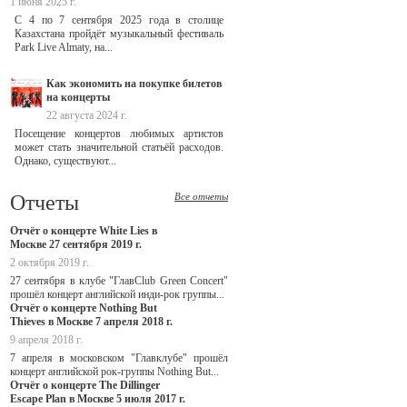
1 июня 2025 г.
С 4 по 7 сентября 2025 года в столице
Казахстана пройдёт музыкальный фестиваль
Park Live Almaty, на...
Как экономить на покупке билетов
на концерты
22 августа 2024 г.
Посещение концертов любимых артистов
может стать значительной статьёй расходов.
Однако, существуют...
Отчеты
Все отчеты
Отчёт о концерте White Lies в
Москве 27 сентября 2019 г.
2 октября 2019 г.
27 сентября в клубе "ГлавClub Green Concert"
прошёл концерт английской инди-рок группы...
Отчёт о концерте Nothing But
Thieves в Москве 7 апреля 2018 г.
9 апреля 2018 г.
7 апреля в московском "Главклубе" прошёл
концерт английской рок-группы Nothing But...
Отчёт о концерте The Dillinger
Escape Plan в Москве 5 июля 2017 г.