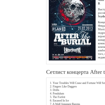
After
B
.
Высту
росси
Scyth
Концер
Февра
Music
подро
вероя
концер
комис
компа
альбо
того,
недав
Сетлист концерта After t
1. Your Troubles Will Cease and Fortune Will S
2. Fingers Like Daggers
3. Drifts
4. Pendulum
5. The Forfeit
6. Encased In Ice
7. A Wolf Amongst Ravens