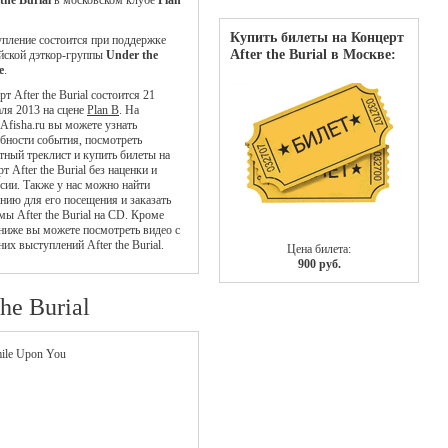
 the Burial
в московском клубе
Plan
Купить билеты на Концерт
пление состоится при поддержке
After the Burial в Москве:
йской дэткор-группы
Under the
e
.
т After the Burial состоится 21
ля 2013 на сцене
Plan B
. На
Afisha.ru вы можете узнать
бности события, посмотреть
тный треклист и купить билеты на
т After the Burial без наценки и
сии. Также у нас можно найти
нию для его посещения и заказать
мы After the Burial на CD. Кроме
 ниже вы можете посмотреть видео с
них выступлений After the Burial.
Цена билета:
900 руб.
he Burial
mile Upon You