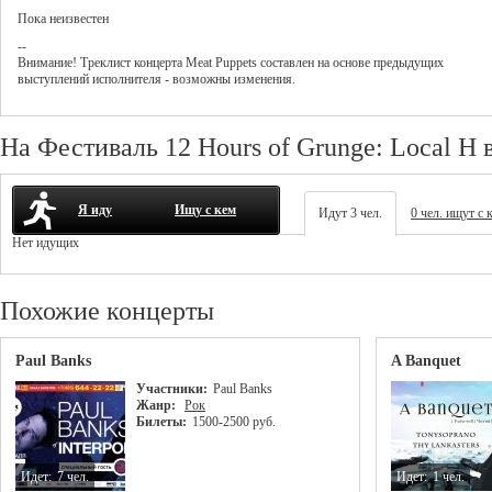
Пока неизвестен
--
Внимание! Треклист
концерта
Meat Puppets
составлен на основе предыдущих
выступлений исполнителя - возможны изменения.
На Фестиваль 12 Hours of Grunge: Local H 
Я иду
Ищу с кем
Идут 3 чел.
0 чел. ищут с 
Нет идущих
Похожие концерты
Paul Banks
A Banquet
Участники:
Paul Banks
Жанр:
Рок
Билеты:
1500-2500 руб.
Идет:
7 чел.
Идет:
1 чел.