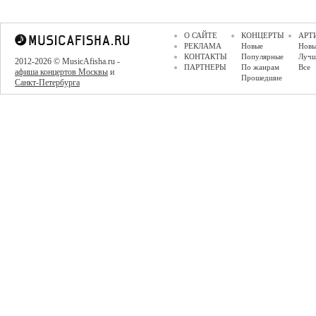
О САЙТЕ
КОНЦЕРТЫ
АРТ
РЕКЛАМА
Новые
Новы
КОНТАКТЫ
Популярные
Луч
2012-2026 © MusicAfisha.ru -
ПАРТНЕРЫ
По жанрам
Все
афиша концертов Москвы
и
Прошедшие
Санкт-Петербурга