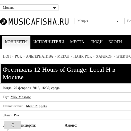
Москва
Жанры
Вс
КОНЦЕРТЫ
ИСПОЛНИТЕЛИ
МЕСТА
ЛЮДИ
БЛОГИ
ПОП
•
РОК
•
АЛЬТЕРНАТИВА
•
МЕТАЛ
•
ПАНК-РОК
•
ХАРДКОР
•
ЭЛЕКТР
Фестиваль 12 Hours of Grunge: Local H в
Москве
Когда:
20 февраля 2013, 16:30, среда
Где:
Milk Moscow
Исполнитель:
Meat Puppets
Жанр:
Рок
0
Афиша концерта:
Анонс: