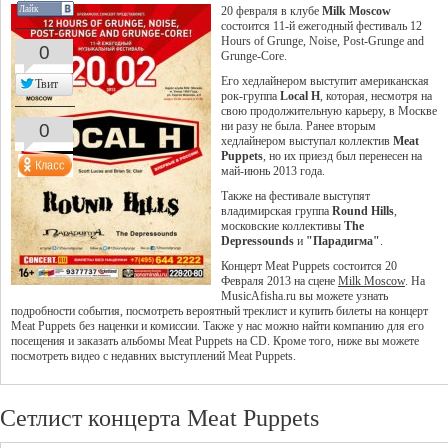
Лайк
20 февраля в клубе
Milk Moscow
состоится 11-й ежегодный фестиваль 12
Hours of Grunge, Noise, Post-Grunge and
0
Grunge-Core.
Его хедлайнером выступит американская
Твит
рок-группа
Local H
, которая, несмотря на
свою продолжительную карьеру, в Москве
0
ни разу не была. Ранее вторым
хедлайнером выступал коллектив
Meat
Puppets
, но их приезд был перенесен на
май-июнь 2013 года.
Также на фестивале выступят
владимирская группа
Round Hills
,
московские коллективы
The
Depressounds
и
"Парадигма"
.
Концерт Meat Puppets состоится 20
Февраля 2013 на сцене
Milk Moscow
. На
MusicAfisha.ru вы можете узнать
подробности события, посмотреть вероятный треклист и купить билеты на концерт
Meat Puppets без наценки и комиссии. Также у нас можно найти компанию для его
посещения и заказать альбомы Meat Puppets на CD. Кроме того, ниже вы можете
посмотреть видео с недавних выступлений Meat Puppets.
Сетлист концерта Meat Puppets