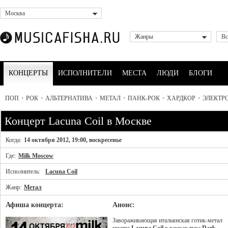
Москва
Жанры
Вс
КОНЦЕРТЫ
ИСПОЛНИТЕЛИ
МЕСТА
ЛЮДИ
БЛОГИ
ПОП
•
РОК
•
АЛЬТЕРНАТИВА
•
МЕТАЛ
•
ПАНК-РОК
•
ХАРДКОР
•
ЭЛЕКТР
Концерт Lacuna Coil в Москве
Когда:
14 октября 2012, 19:00, воскресенье
Где:
Milk Moscow
Исполнитель:
Lacuna Coil
Жанр:
Метал
Афиша концерта:
Анонс:
Завораживающая итальянская готик-метал