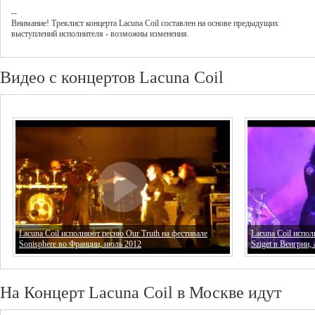
--
Внимание! Треклист
концерта
Lacuna Coil
составлен на основе предыдущих
выступлений исполнителя - возможны изменения.
Видео с концертов Lacuna Coil
Lacuna Coil исполняют песню Our Truth на фестивале
Lacuna Coil испо
Sonisphere во Франции, июль 2012
Sziget в Венгрии,
На Концерт Lacuna Coil в Москве идут