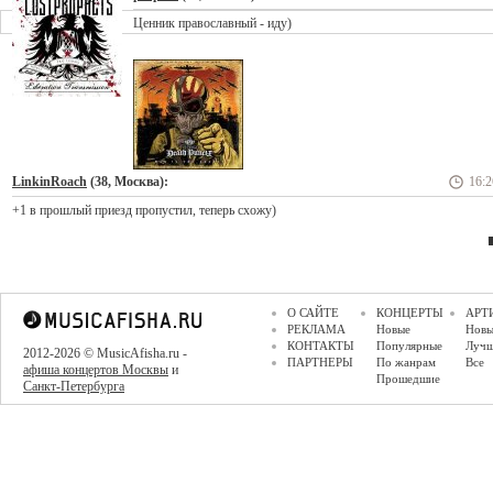
Ценник православный - иду)
LinkinRoach
(38, Москва):
16:2
+1 в прошлый приезд пропустил, теперь схожу)
О САЙТЕ
КОНЦЕРТЫ
АРТ
РЕКЛАМА
Новые
Новы
КОНТАКТЫ
Популярные
Луч
2012-2026 © MusicAfisha.ru -
ПАРТНЕРЫ
По жанрам
Все
афиша концертов Москвы
и
Прошедшие
Санкт-Петербурга