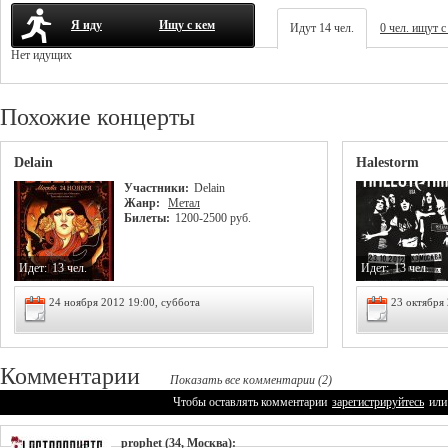
Я иду
Ищу с кем
Идут 14 чел.
0 чел. ищут с
Нет идущих
Похожие концерты
Delain
Halestorm
Участники:
Delain
Жанр:
Метал
Билеты:
1200-2500 руб.
Идет:
13 чел.
Идет:
13 чел.
24 ноября 2012 19:00, суббота
23 октября 
Комментарии
Показать все комментарии (2)
Чтобы оставлять комментарии
зарегистрируйтесь
или
prophet
(34, Москва):