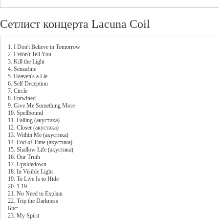
Сетлист концерта Lacuna Coil
1. I Don't Believe in Tomorrow
2. I Won't Tell You
3. Kill the Light
4. Senzafine
5. Heaven's a Lie
6. Self Deception
7. Circle
8. Entwined
9. Give Me Something More
10. Spellbound
11. Falling (акустика)
12. Closer (акустика)
13. Within Me (акустика)
14. End of Time (акустика)
15. Shallow Life (акустика)
16. Our Truth
17. Upsidedown
18. In Visible Light
19. To Live Is to Hide
20. 1.19
21. No Need to Explain
22. Trip the Darkness
Бис:
23. My Spirit