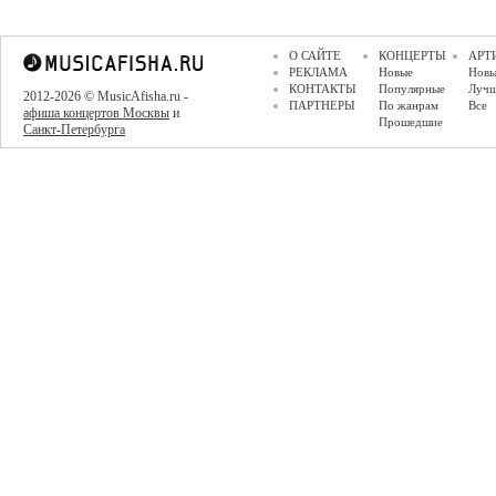
О САЙТЕ
КОНЦЕРТЫ
АРТ
РЕКЛАМА
Новые
Новы
КОНТАКТЫ
Популярные
Луч
2012-2026 © MusicAfisha.ru -
ПАРТНЕРЫ
По жанрам
Все
афиша концертов Москвы
и
Прошедшие
Санкт-Петербурга