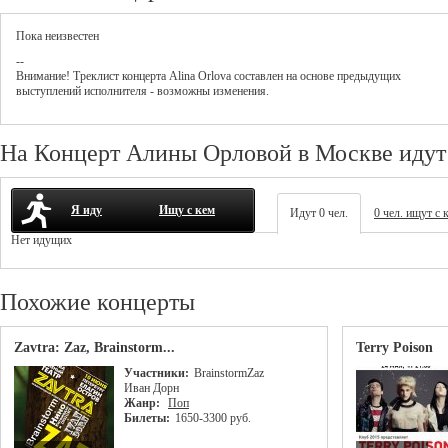
Пока неизвестен
--
Внимание! Треклист
концерта
Alina Orlova
составлен на основе предыдущих
выступлений исполнителя - возможны изменения.
На Концерт Алины Орловой в Москве идут
Я иду
Ищу с кем
Идут 0 чел.
0 чел. ищут с 
Нет идущих
Похожие концерты
Zavtra: Zaz, Brainstorm...
Terry Poison
Участники:
Brainstorm
Zaz
Иван Дорн
Жанр:
Поп
Билеты:
1650-3300 руб.