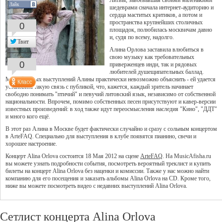
Литвы, завоевавшая своими маленькими
Лайк
шедеврами сначала интернет-аудиторию и
сердца маститых критиков, а потом и
пространства крупнейших столичных
0
площадок, полюбилась москвичам давно
и, судя по всему, надолго.
Твит
Алина Орлова заставила влюбиться в
свою музыку как требовательных
0
приверженцев инди, так и рядовых
любителей душещипательных баллад.
Магию живых выступлений Алины практически невозможно объяснить - ей удается
установить такую связь с публикой, что, кажется, каждый зритель начинает
свободно понимать "птичий" и певучий литовский язык, независимо от собственной
национальности. Впрочем, помимо собственных песен присутствуют и кавер-версии
известных произведений: в ход также идут переосмысления наследия "Кино", "ДДТ"
и много кого ещё.
В этот раз Алина в Москве будет фактически случайно и сразу с сольным концертом
в ArteFAQ. Специально для выступления в клубе появятся пианино, свечи и
хорошее настроение.
Концерт Alina Orlova состоится 18 Мая 2012 на сцене
ArteFAQ
. На MusicAfisha.ru
вы можете узнать подробности события, посмотреть вероятный треклист и купить
билеты на концерт Alina Orlova без наценки и комиссии. Также у нас можно найти
компанию для его посещения и заказать альбомы Alina Orlova на CD. Кроме того,
ниже вы можете посмотреть видео с недавних выступлений Alina Orlova.
Сетлист концерта Alina Orlova