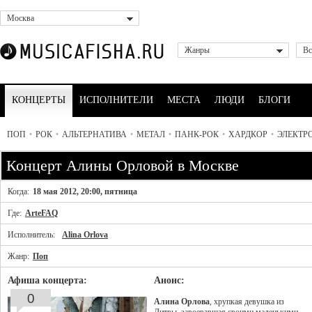
Москва
Жанры
Вс
КОНЦЕРТЫ
ИСПОЛНИТЕЛИ
МЕСТА
ЛЮДИ
БЛОГИ
ПОП
•
РОК
•
АЛЬТЕРНАТИВА
•
МЕТАЛ
•
ПАНК-РОК
•
ХАРДКОР
•
ЭЛЕКТР
Концерт Алины Орловой в Москве
Когда:
18 мая 2012, 20:00, пятница
Где:
ArteFAQ
Исполнитель:
Alina Orlova
Жанр:
Поп
Афиша концерта:
Анонс:
0
Алина Орлова
, хрупкая девушка из