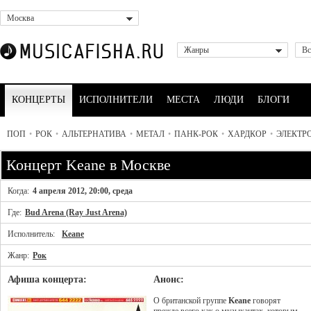
Москва
Жанры
Вс
КОНЦЕРТЫ
ИСПОЛНИТЕЛИ
МЕСТА
ЛЮДИ
БЛОГИ
ПОП
•
РОК
•
АЛЬТЕРНАТИВА
•
МЕТАЛ
•
ПАНК-РОК
•
ХАРДКОР
•
ЭЛЕКТР
Концерт Keane в Москве
Когда:
4 апреля 2012, 20:00, среда
Где:
Bud Arena (Ray Just Arena)
Исполнитель:
Keane
Жанр:
Рок
Афиша концерта:
Анонс:
О британской группе
Keane
говорят