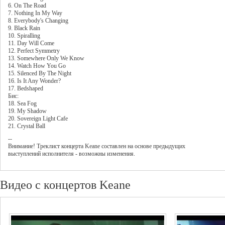
6. On The Road
7. Nothing In My Way
8. Everybody's Changing
9. Black Rain
10. Spiralling
11. Day Will Come
12. Perfect Symmetry
13. Somewhere Only We Know
14. Watch How You Go
15. Silenced By The Night
16. Is It Any Wonder?
17. Bedshaped
Бис:
18. Sea Fog
19. My Shadow
20. Sovereign Light Cafe
21. Crystal Ball
--
Внимание! Треклист
концерта
Keane
составлен на основе предыдущих
выступлений исполнителя - возможны изменения.
Видео с концертов Keane