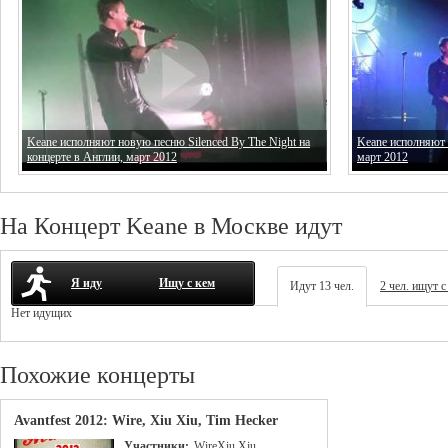
Keane исполняют новую песню Silenced By The Night на
Keane исполняют п
концерте в Англии, март 2012
март 2012
На Концерт Keane в Москве идут
Я иду
Ищу с кем
Идут 13 чел.
2 чел. ищут с
Нет идущих
Похожие концерты
Avantfest 2012: Wire, Xiu Xiu, Tim Hecker
Участники:
Wire
Xiu Xiu