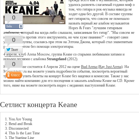
прежде всего как о музыкантах, которым
удалось развеять слагаемый годами миф о
том, что гитара и рок-музыка никогда не
ходят одна без другой. В составе группы
0
нет гитариста, что совсем не помешало
назвать первый же альбом музыкантов
Лайк
Hopes & Fears "лучшим гитарным
альбомом, который вы когда-либо слышали, записанным без гитар". "Мы совсем не
имеем ничего против этого инструмента, но чем хуже пианино?" - говорят сами
0
участники группы, ссылаясь при этом на Элтона Джона, который стал знаменитым
рок-музыкантом без помощи электрогитары.
Твит
4 апреля, клуб Arena Moscow, группа Keane со старыми любимыми хитами и
новыми песнями с альбома
Strangeland
(2012).
0
Концерт Keane состоится 4 Апреля 2012 на сцене
Bud Arena (Ray Just Arena)
. На
MusicAfisha.ru вы можете узнать подробности события, посмотреть вероятный
треклист и купить билеты на концерт Keane без наценки и комиссии. Также у нас
можно найти компанию для его посещения и заказать альбомы Keane на CD. Кроме
того, ниже вы можете посмотреть видео с недавних выступлений Keane.
Сетлист концерта Keane
1. You Are Young
2. Bend and Break
3. Disconnected
4. This Is the Last Time
5. The Starting Line