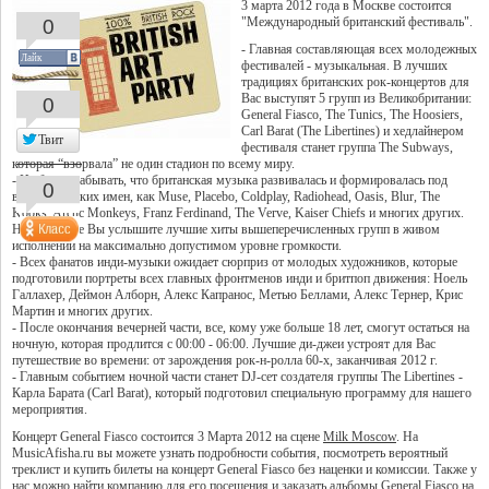
3 марта 2012 года в Москве состоится
"Международный британский фестиваль".
0
- Главная составляющая всех молодежных
Лайк
фестивалей - музыкальная. В лучших
традициях британских рок-концертов для
Вас выступят 5 групп из Великобритании:
0
General Fiasco, The Tunics, The Hoosiers,
Carl Barat (The Libertines) и хедлайнером
Твит
фестиваля станет группа The Subways,
которая “взорвала” не один стадион по всему миру.
- Не будем забывать, что британская музыка развивалась и формировалась под
0
влиянием таких имен, как Muse, Placebo, Coldplay, Radiohead, Oasis, Blur, The
Kooks, Arctic Monkeys, Franz Ferdinand, The Verve, Kaiser Chiefs и многих других.
На разогреве Вы услышите лучшие хиты вышеперечисленных групп в живом
исполнении на максимально допустимом уровне громкости.
- Всех фанатов инди-музыки ожидает сюрприз от молодых художников, которые
подготовили портреты всех главных фронтменов инди и бритпоп движения: Ноель
Галлахер, Деймон Алборн, Алекс Капранос, Метью Беллами, Алекс Тернер, Крис
Мартин и многих других.
- После окончания вечерней части, все, кому уже больше 18 лет, смогут остаться на
ночную, которая продлится с 00:00 - 06:00. Лучшие ди-джеи устроят для Вас
путешествие во времени: от зарождения рок-н-ролла 60-х, заканчивая 2012 г.
- Главным событием ночной части станет DJ-сет создателя группы The Libertines -
Карла Барата (Carl Barat), который подготовил специальную программу для нашего
мероприятия.
Концерт General Fiasco состоится 3 Марта 2012 на сцене
Milk Moscow
. На
MusicAfisha.ru вы можете узнать подробности события, посмотреть вероятный
треклист и купить билеты на концерт General Fiasco без наценки и комиссии. Также у
нас можно найти компанию для его посещения и заказать альбомы General Fiasco на