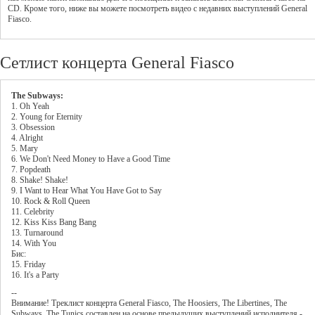
CD. Кроме того, ниже вы можете посмотреть видео с недавних выступлений General
Fiasco.
Сетлист концерта General Fiasco
The Subways:
1. Oh Yeah
2. Young for Eternity
3. Obsession
4. Alright
5. Mary
6. We Don't Need Money to Have a Good Time
7. Popdeath
8. Shake! Shake!
9. I Want to Hear What You Have Got to Say
10. Rock & Roll Queen
11. Celebrity
12. Kiss Kiss Bang Bang
13. Turnaround
14. With You
Бис:
15. Friday
16. It's a Party
--
Внимание! Треклист
концерта
General Fiasco
,
The Hoosiers
,
The Libertines
,
The
Subways
,
The Tunics
составлен на основе предыдущих выступлений исполнителя -