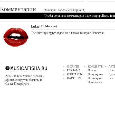
Комментарии
Показать все комментарии (1)
Чтобы оставлять комментарии
зарегистрируйтесь
или
LuLu
(37, Москва):
The Subways будут отдельно в каком-то клубе Известия
О САЙТЕ
КОНЦЕРТЫ
АРТ
РЕКЛАМА
Новые
Новы
КОНТАКТЫ
Популярные
Луч
2012-2026 © MusicAfisha.ru -
ПАРТНЕРЫ
По жанрам
Все
афиша концертов Москвы
и
Прошедшие
Санкт-Петербурга