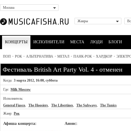
Москва
Жанры
Вс
КОНЦЕРТЫ
ИСПОЛНИТЕЛИ
МЕСТА
ЛЮДИ
БЛОГИ
ПОП
•
РОК
•
АЛЬТЕРНАТИВА
•
МЕТАЛ
•
ПАНК-РОК
•
ХАРДКОР
•
ЭЛЕКТР
Фестиваль British Art Party Vol. 4 - отменен
Когда:
3 марта 2012, 16:00, суббота
Где:
Milk Moscow
Исполнитель:
General Fiasco
,
The Hoosiers
,
The Libertines
,
The Subways
,
The Tunics
Жанр:
Рок
Афиша концерта:
Анонс: