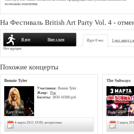
возможны изменения.
На Фестиваль British Art Party Vol. 4 - отм
Я иду
Ищу с кем
Идут 0 чел.
1 чел. ищут с 
Нет идущих
Похожие концерты
Bonnie Tyler
The Subways
Участники:
Bonnie Tyler
Жанр:
Рок
Билеты:
3850-16500 руб.
Идет:
0 чел.
Идет:
4 чел.
4 марта 2012 19:00, воскресенье
3 марта 201