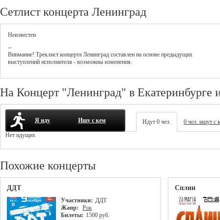
Сетлист концерта Ленинград
Неизвестен
--
Внимание! Треклист
концерта
Ленинград
составлен на основе предыдущих
выступлений исполнителя - возможны изменения.
На Концерт "Ленинград" в Екатеринбурге 
Я иду
Ищу с кем
Идут 0 чел.
0 чел. ищут с 
Нет идущих
Похожие концерты
ДДТ
Сплин
Участники:
ДДТ
Жанр:
Рок
Билеты:
1500 руб.