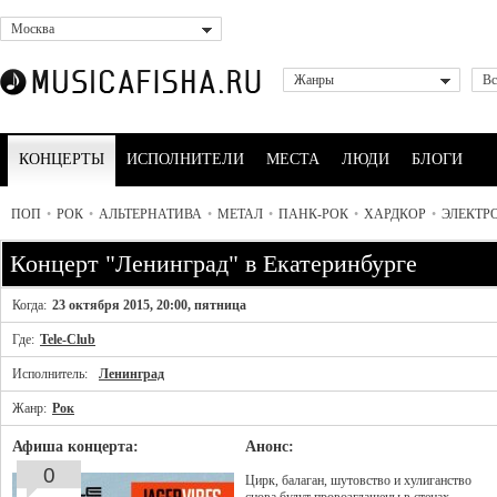
Москва
Жанры
Вс
КОНЦЕРТЫ
ИСПОЛНИТЕЛИ
МЕСТА
ЛЮДИ
БЛОГИ
ПОП
•
РОК
•
АЛЬТЕРНАТИВА
•
МЕТАЛ
•
ПАНК-РОК
•
ХАРДКОР
•
ЭЛЕКТР
Концерт "Ленинград" в Екатеринбурге
Когда:
23 октября 2015, 20:00, пятница
Где:
Tele-Club
Исполнитель:
Ленинград
Жанр:
Рок
Афиша концерта:
Анонс:
0
Цирк, балаган, шутовство и хулиганство