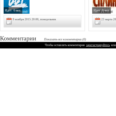
Идет:
0 чел.
Идет:
0 чел.
9 ноября 2015 20:00, понедельник
23 марта 20
Комментарии
Показать все комментарии (0)
Чтобы оставлять комментарии
зарегистрируйтесь
или