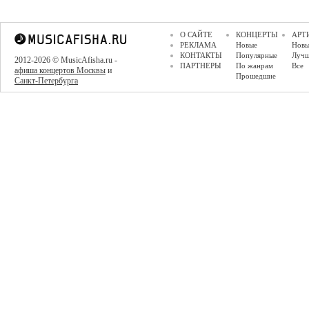
О САЙТЕ
КОНЦЕРТЫ
АРТ
РЕКЛАМА
Новые
Новы
КОНТАКТЫ
Популярные
Луч
2012-2026 © MusicAfisha.ru -
ПАРТНЕРЫ
По жанрам
Все
афиша концертов Москвы
и
Прошедшие
Санкт-Петербурга