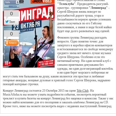
снова будут провозглашены в стенах
Лайк
"Телеклуба"
. Предводитель разгуляй-
оркестра - группировки
"Ленинград"
-
Сергей Шнуров вновь поведет по
0
разухабистой дороге трэша, угара и
бесшабашности верную армию успевших
Твит
давно соскучиться по его Гибсону
поклонников, а знамя в виде белой майки
будет еще долго развеваться над сценой.
0
Феномен группы Ленинград разгадать
непросто. Одно понятно точно: для
запертого в коробки офисов-компьютеров
и истосковавшегося по свободе менеджеру
среднего звена нет ничего лучше музыки
Сергея Шнурова. Особенно если это
пятничный вечер. Ни один ночной клуб с
самыми приятными девушками без
одежды, ни один долгоиграющий коктейль
и ни один берег морского побережья не
могут стать тем бальзамом на душу, каким являются эти простые и любимые
гитарные аккорды, мощные духовые и хриплый голос Сергея Шнурова, надрывно
поющий матерные строчки.
Концерт Ленинград состоится 23 Октября 2015 на сцене
Tele-Club
. На
MusicAfisha.ru вы можете узнать подробности события, посмотреть вероятный
треклист и купить билеты на концерт Ленинград без наценки и комиссии. Также у нас
можно найти компанию для его посещения и заказать альбомы Ленинград на CD.
Кроме того, ниже вы можете посмотреть видео с недавних выступлений Ленинград.