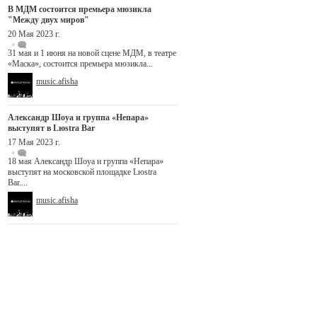
В МДМ состоится премьера мюзикла
"Между двух миров"
20 Мая 2023 г.
31 мая и 1 июня на новой сцене МДМ, в театре
«Маска», состоится премьера мюзикла...
music.afisha
Александр Шоуа и группа «Непара»
выступят в Lюstra Bar
17 Мая 2023 г.
18 мая Александр Шоуа и группа «Непара»
выступят на московской площадке Lюstra
Bar....
music.afisha