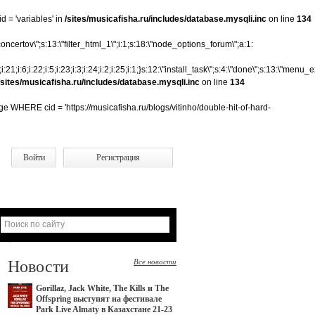
 = 'variables' in
/sites/musicafisha.ru/includes/database.mysqli.inc
on line
134
ertov\";s:13:\"filter_html_1\";i:1;s:18:\"node_options_forum\";a:1:
20;i:7;i:21;i:6;i:22;i:5;i:23;i:3;i:24;i:2;i:25;i:1;}s:12:\"install_task\";s:4:\"done\";s:13:\"men
/sites/musicafisha.ru/includes/database.mysqli.inc
on line
134
WHERE cid = 'https://musicafisha.ru/blogs/vitinho/double-hit-of-hard-
Войти
Регистрация
Новости
Все новости
Gorillaz, Jack White, The Kills и The
Offspring выступят на фестивале
Park Live Almaty в Казахстане 21-23