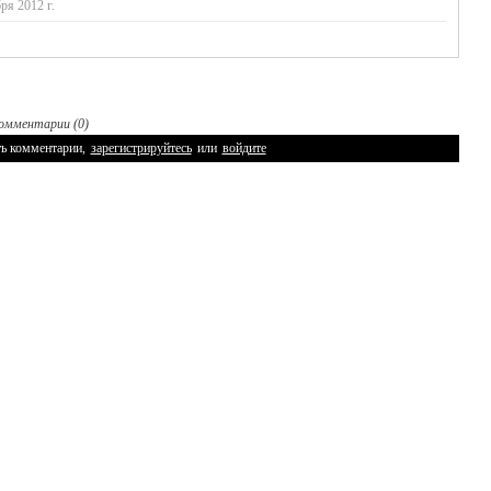
ря 2012 г.
омментарии (0)
ь комментарии,
зарегистрируйтесь
или
войдите