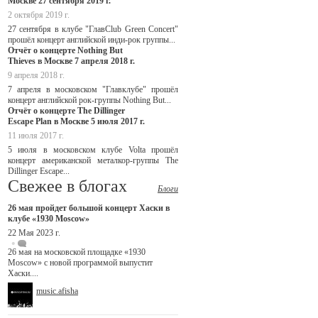
Москве 27 сентября 2019 г.
2 октября 2019 г.
27 сентября в клубе "ГлавClub Green Concert"
прошёл концерт английской инди-рок группы...
Отчёт о концерте Nothing But
Thieves в Москве 7 апреля 2018 г.
9 апреля 2018 г.
7 апреля в московском "Главклубе" прошёл
концерт английской рок-группы Nothing But...
Отчёт о концерте The Dillinger
Escape Plan в Москве 5 июля 2017 г.
11 июля 2017 г.
5 июля в московском клубе Volta прошёл
концерт американской металкор-группы The
Dillinger Escape...
Свежее в блогах
Блоги
26 мая пройдет большой концерт Хаски в
клубе «1930 Moscow»
22 Мая 2023 г.
26 мая на московской площадке «1930
Moscow» с новой программой выпустит
Хаски....
music.afisha