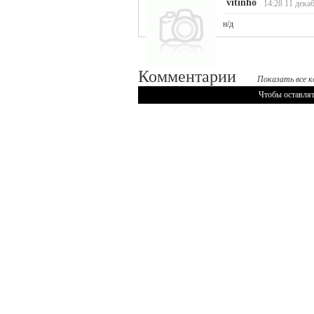
vitinho
14:28 11 декаб
н/д
Комментарии
Показать все к
Чтобы оставлят