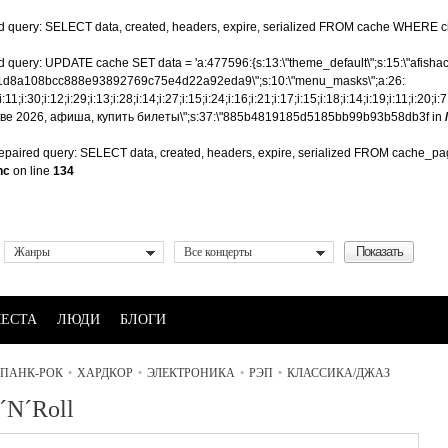
d query: SELECT data, created, headers, expire, serialized FROM cache WHERE cid
query: UPDATE cache SET data = 'a:477596:{s:13:\"theme_default\";s:15:\"afishaconc
d03c321d8a108bcc888e93892769c75e4d22a92eda9\";s:10:\"menu_masks\";a:26:
i:31;i:11;i:30;i:12;i:29;i:13;i:28;i:14;i:27;i:15;i:24;i:16;i:21;i:17;i:15;i:18;i:14;i:19;i:11;i:
 в Москве 2026, афиша, купить билеты\";s:37:\"885b4819185d5185bb99b93b58db3f in
paired query: SELECT data, created, headers, expire, serialized FROM cache_page 
nc
on line
134
Жанры
Все концерты
ЕСТА
ЛЮДИ
БЛОГИ
ПАНК-РОК
•
ХАРДКОР
•
ЭЛЕКТРОНИКА
•
РЭП
•
КЛАССИКА/ДЖАЗ
´N´Roll