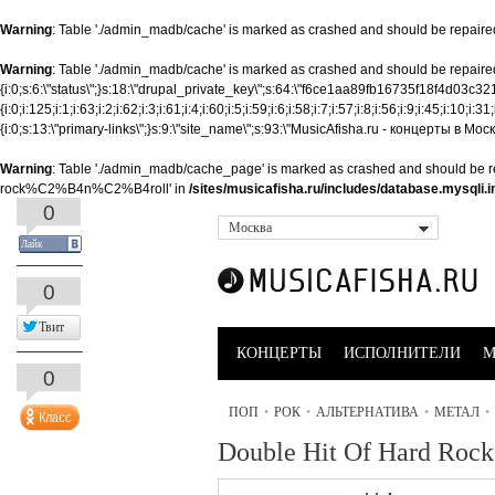
Warning
: Table './admin_madb/cache' is marked as crashed and should be repaire
Warning
: Table './admin_madb/cache' is marked as crashed and should be repaired 
{i:0;s:6:\"status\";}s:18:\"drupal_private_key\";s:64:\"f6ce1aa89fb16735f18f4
{i:0;i:125;i:1;i:63;i:2;i:62;i:3;i:61;i:4;i:60;i:5;i:59;i:6;i:58;i:7;i:57;i:8;i:56;i:9;i:45;i:10;
{i:0;s:13:\"primary-links\";}s:9:\"site_name\";s:93:\"MusicAfisha.ru - концерты
Warning
: Table './admin_madb/cache_page' is marked as crashed and should be re
rock%C2%B4n%C2%B4roll' in
/sites/musicafisha.ru/includes/database.mysqli.i
0
Москва
Лайк
0
Твит
КОНЦЕРТЫ
ИСПОЛНИТЕЛИ
М
0
ПОП
•
РОК
•
АЛЬТЕРНАТИВА
•
МЕТАЛ
•
Double Hit Of Hard Rock