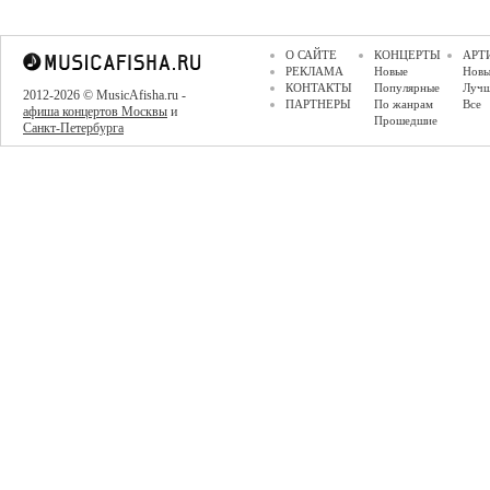
О САЙТЕ
КОНЦЕРТЫ
АРТ
РЕКЛАМА
Новые
Новы
КОНТАКТЫ
Популярные
Луч
2012-2026 © MusicAfisha.ru -
ПАРТНЕРЫ
По жанрам
Все
афиша концертов Москвы
и
Прошедшие
Санкт-Петербурга