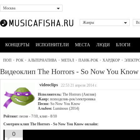
Москва
Жанры
Вс
КОНЦЕРТЫ
ИСПОЛНИТЕЛИ
МЕСТА
ЛЮДИ
БЛОГИ
ПОП
•
РОК
•
АЛЬТЕРНАТИВА
•
МЕТАЛ
•
ПАНК-РОК
•
ХАРДКОР
•
ЭЛЕКТР
Видеоклип The Horrors - So Now You Know
videoclips
22:53 21 апреля 2014 г.
Исполнитель:
The Horrors (Англия)
Жанр:
психоделик-рок/электроника
Песня:
So Now You Know
Альбом:
Luminous (2014)
Рейтинг:
песня - 7/10, клип - 8/10
Смотрим клип The Horrors - So Now You Know онлайн:
0