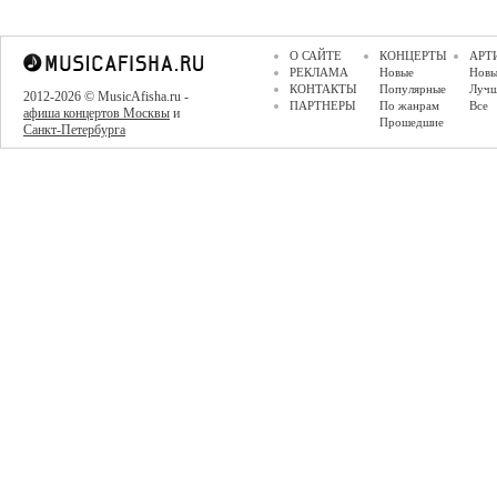
О САЙТЕ
КОНЦЕРТЫ
АРТ
РЕКЛАМА
Новые
Новы
КОНТАКТЫ
Популярные
Луч
2012-2026 © MusicAfisha.ru -
ПАРТНЕРЫ
По жанрам
Все
афиша концертов Москвы
и
Прошедшие
Санкт-Петербурга