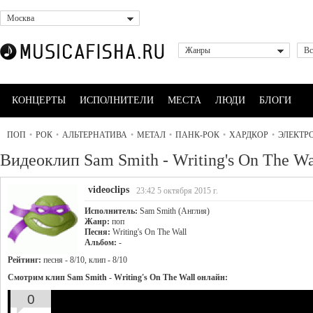
Москва
Жанры
Вс
КОНЦЕРТЫ
ИСПОЛНИТЕЛИ
МЕСТА
ЛЮДИ
БЛОГИ
ПОП
•
РОК
•
АЛЬТЕРНАТИВА
•
МЕТАЛ
•
ПАНК-РОК
•
ХАРДКОР
•
ЭЛЕКТР
Видеоклип Sam Smith - Writing's On The Wa
videoclips
23:42 5 октября 2015 г.
Исполнитель:
Sam Smith (Англия)
Жанр:
поп
Песня:
Writing's On The Wall
Альбом:
-
Рейтинг:
песня - 8/10, клип - 8/10
Смотрим клип Sam Smith - Writing's On The Wall онлайн:
0