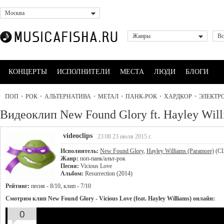
Москва
Жанры
Вс
КОНЦЕРТЫ
ИСПОЛНИТЕЛИ
МЕСТА
ЛЮДИ
БЛОГИ
ПОП
•
РОК
•
АЛЬТЕРНАТИВА
•
МЕТАЛ
•
ПАНК-РОК
•
ХАРДКОР
•
ЭЛЕКТР
Видеоклип New Found Glory ft. Hayley Will
videoclips
23:08 23 июля 2015 г.
Исполнитель:
New Found Glory
,
Hayley Williams (Paramore)
(С
Жанр:
поп-панк/альт-рок
Песня:
Vicious Love
Альбом:
Resurrection (2014)
Рейтинг:
песня - 8/10, клип - 7/10
Смотрим клип New Found Glory - Vicious Love (feat. Hayley Williams) онлайн:
0