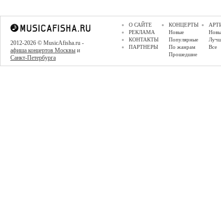
О САЙТЕ
КОНЦЕРТЫ
АРТ
РЕКЛАМА
Новые
Новы
КОНТАКТЫ
Популярные
Луч
2012-2026 © MusicAfisha.ru -
ПАРТНЕРЫ
По жанрам
Все
афиша концертов Москвы
и
Прошедшие
Санкт-Петербурга