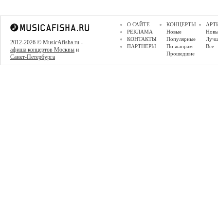
О САЙТЕ
КОНЦЕРТЫ
АРТ
РЕКЛАМА
Новые
Новы
КОНТАКТЫ
Популярные
Луч
2012-2026 © MusicAfisha.ru -
ПАРТНЕРЫ
По жанрам
Все
афиша концертов Москвы
и
Прошедшие
Санкт-Петербурга