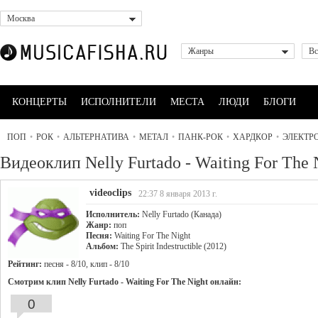
Москва
Жанры
Вс
КОНЦЕРТЫ
ИСПОЛНИТЕЛИ
МЕСТА
ЛЮДИ
БЛОГИ
ПОП
•
РОК
•
АЛЬТЕРНАТИВА
•
МЕТАЛ
•
ПАНК-РОК
•
ХАРДКОР
•
ЭЛЕКТР
Видеоклип Nelly Furtado - Waiting For The 
videoclips
22:37 8 января 2013 г.
Исполнитель:
Nelly Furtado (Канада)
Жанр:
поп
Песня:
Waiting For The Night
Альбом:
The Spirit Indestructible (2012)
Рейтинг:
песня - 8/10, клип - 8/10
Смотрим клип Nelly Furtado - Waiting For The Night онлайн:
0