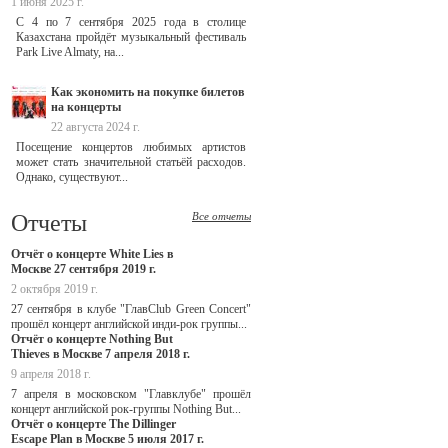
1 июня 2025 г.
С 4 по 7 сентября 2025 года в столице
Казахстана пройдёт музыкальный фестиваль
Park Live Almaty, на...
Как экономить на покупке билетов
на концерты
22 августа 2024 г.
Посещение концертов любимых артистов
может стать значительной статьёй расходов.
Однако, существуют...
Отчеты
Все отчеты
Отчёт о концерте White Lies в
Москве 27 сентября 2019 г.
2 октября 2019 г.
27 сентября в клубе "ГлавClub Green Concert"
прошёл концерт английской инди-рок группы...
Отчёт о концерте Nothing But
Thieves в Москве 7 апреля 2018 г.
9 апреля 2018 г.
7 апреля в московском "Главклубе" прошёл
концерт английской рок-группы Nothing But...
Отчёт о концерте The Dillinger
Escape Plan в Москве 5 июля 2017 г.