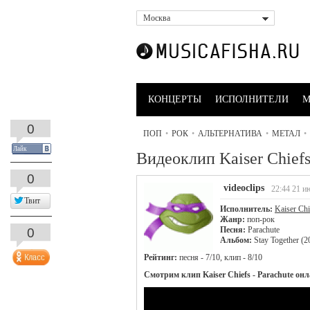
Москва
КОНЦЕРТЫ
ИСПОЛНИТЕЛИ
М
0
ПОП
•
РОК
•
АЛЬТЕРНАТИВА
•
МЕТАЛ
•
Лайк
Видеоклип Kaiser Chiefs
0
videoclips
22:44 21 и
Твит
Исполнитель:
Kaiser Chi
Жанр:
поп-рок
Песня:
Parachute
0
Альбом:
Stay Together (2
Рейтинг:
песня - 7/10, клип - 8/10
Смотрим клип Kaiser Chiefs - Parachute он