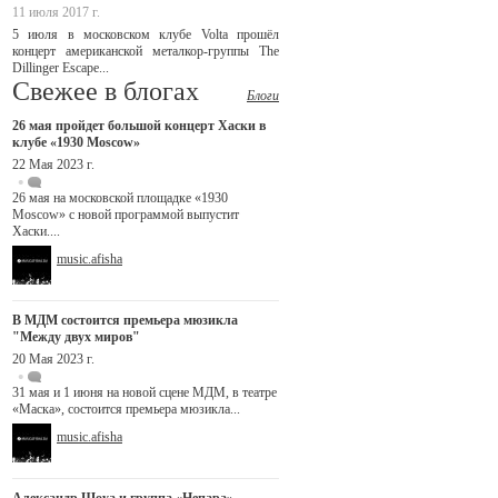
11 июля 2017 г.
5 июля в московском клубе Volta прошёл
концерт американской металкор-группы The
Dillinger Escape...
Свежее в блогах
Блоги
26 мая пройдет большой концерт Хаски в
клубе «1930 Moscow»
22 Мая 2023 г.
26 мая на московской площадке «1930
Moscow» с новой программой выпустит
Хаски....
music.afisha
В МДМ состоится премьера мюзикла
"Между двух миров"
20 Мая 2023 г.
31 мая и 1 июня на новой сцене МДМ, в театре
«Маска», состоится премьера мюзикла...
music.afisha