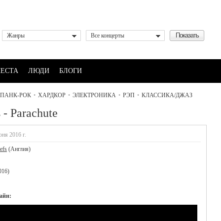
Жанры
Все концерты
ЕСТА
ЛЮДИ
БЛОГИ
ПАНК-РОК
•
ХАРДКОР
•
ЭЛЕКТРОНИКА
•
РЭП
•
КЛАССИКА/ДЖАЗ
 - Parachute
юня 2016 г.
efs
(Англия)
016)
лайн: