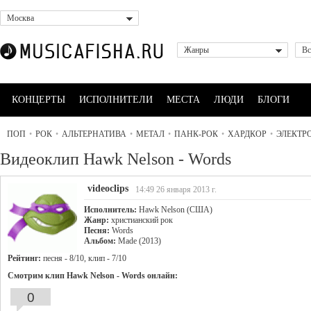
Москва
Жанры
Вс
КОНЦЕРТЫ
ИСПОЛНИТЕЛИ
МЕСТА
ЛЮДИ
БЛОГИ
ПОП
•
РОК
•
АЛЬТЕРНАТИВА
•
МЕТАЛ
•
ПАНК-РОК
•
ХАРДКОР
•
ЭЛЕКТР
Видеоклип Hawk Nelson - Words
videoclips
14:49 26 января 2013 г.
Исполнитель:
Hawk Nelson (США)
Жанр:
христианский рок
Песня:
Words
Альбом:
Made (2013)
Рейтинг:
песня - 8/10, клип - 7/10
Смотрим клип Hawk Nelson - Words онлайн:
0