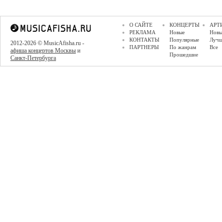
О САЙТЕ
КОНЦЕРТЫ
АРТ
РЕКЛАМА
Новые
Новы
КОНТАКТЫ
Популярные
Луч
2012-2026 © MusicAfisha.ru -
ПАРТНЕРЫ
По жанрам
Все
афиша концертов Москвы
и
Прошедшие
Санкт-Петербурга