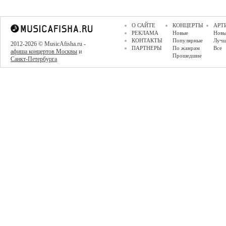
О САЙТЕ
КОНЦЕРТЫ
АРТ
РЕКЛАМА
Новые
Новы
КОНТАКТЫ
Популярные
Луч
2012-2026 © MusicAfisha.ru -
ПАРТНЕРЫ
По жанрам
Все
афиша концертов Москвы
и
Прошедшие
Санкт-Петербурга