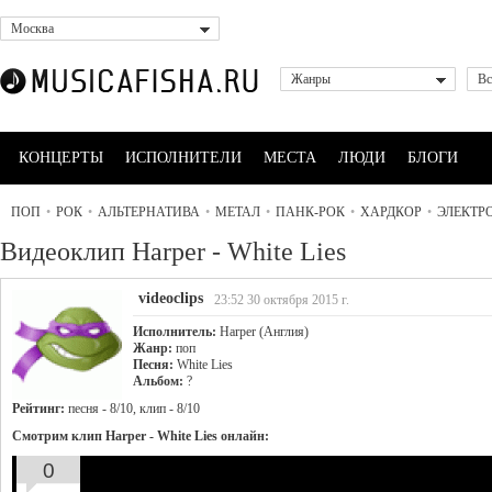
Москва
Жанры
Вс
КОНЦЕРТЫ
ИСПОЛНИТЕЛИ
МЕСТА
ЛЮДИ
БЛОГИ
ПОП
•
РОК
•
АЛЬТЕРНАТИВА
•
МЕТАЛ
•
ПАНК-РОК
•
ХАРДКОР
•
ЭЛЕКТР
Видеоклип Harper - White Lies
videoclips
23:52 30 октября 2015 г.
Исполнитель:
Harper (Англия)
Жанр:
поп
Песня:
White Lies
Альбом:
?
Рейтинг:
песня - 8/10, клип - 8/10
Смотрим клип Harper - White Lies онлайн:
0