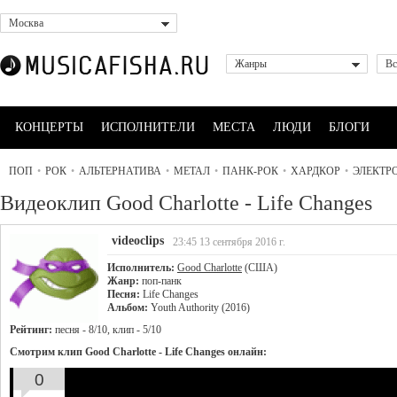
Москва
Жанры
Вс
КОНЦЕРТЫ
ИСПОЛНИТЕЛИ
МЕСТА
ЛЮДИ
БЛОГИ
ПОП
•
РОК
•
АЛЬТЕРНАТИВА
•
МЕТАЛ
•
ПАНК-РОК
•
ХАРДКОР
•
ЭЛЕКТР
Видеоклип Good Charlotte - Life Changes
videoclips
23:45 13 сентября 2016 г.
Исполнитель:
Good Charlotte
(США)
Жанр:
поп-панк
Песня:
Life Changes
Альбом:
Youth Authority (2016)
Рейтинг:
песня - 8/10, клип - 5/10
Смотрим клип Good Charlotte - Life Changes онлайн:
0