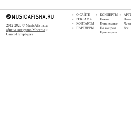
О САЙТЕ
КОНЦЕРТЫ
АРТ
РЕКЛАМА
Новые
Новы
КОНТАКТЫ
Популярные
Луч
2012-2026 © MusicAfisha.ru -
ПАРТНЕРЫ
По жанрам
Все
афиша концертов Москвы
и
Прошедшие
Санкт-Петербурга