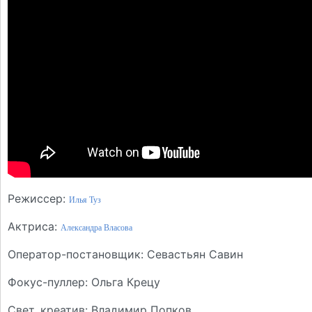
Режиссер:
Илья Туз
Актриса:
Александра Власова
Оператор-постановщик: Севастьян Савин
Фокус-пуллер: Ольга Крецу
Свет, креатив: Владимир Попков