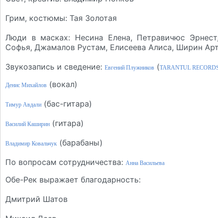
Грим, костюмы: Тая Золотая
Люди в масках: Несина Елена, Петравичюс Эрнест,
Софья, Джамалов Рустам, Елисеева Алиса, Ширин Ар
Звукозапись и сведение:
(
Евгений Плужников
TARANTUL RECORD
(вокал)
Денис Михайлов
(бас-гитара)
Тимур Авдали
(гитара)
Василий Каширин
(барабаны)
Владимир Ковальчук
По вопросам сотрудничества:
Анна Васильева
Обе-Рек выражает благодарность:
Дмитрий Шатов