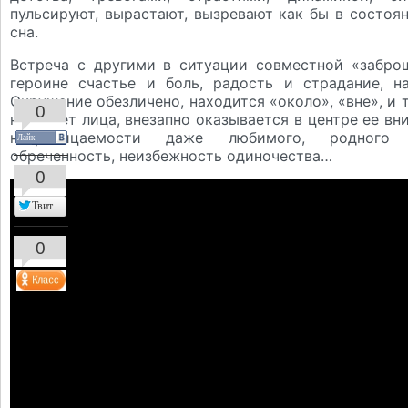
пульсируют, вырастают, вызревают как бы в состоян
сна.
Встреча с другими в ситуации совместной «забро
героине счастье и боль, радость и страдание, н
Окружение обезличено, находится «около», «вне», и 
0
не имеет лица, внезапно оказывается в центре ее вн
непроницаемости даже любимого, родного 
Лайк
обреченность, неизбежность одиночества…
0
Твит
0