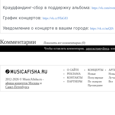
Краудфандинг-сбор в поддержку альбома:
https://vk.com/ev
График концертов:
https://vk.cc/9TaG83
Уведомление о концерте в вашем городе:
https://vk.cc/auQlJt
Комментарии
Показать все комментарии (0)
Чтобы оставлять комментарии,
зарегистрируйтесь
ил
О САЙТЕ
КОНЦЕРТЫ
АРТ
РЕКЛАМА
Новые
Новы
КОНТАКТЫ
Популярные
Луч
2012-2026 © MusicAfisha.ru -
ПАРТНЕРЫ
По жанрам
Все
афиша концертов Москвы
и
Прошедшие
Санкт-Петербурга