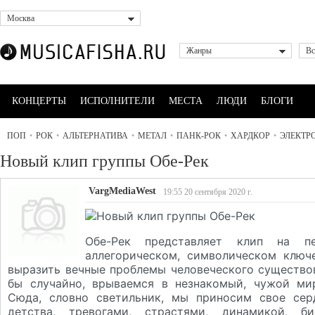
Москва
Жанры
Вс
КОНЦЕРТЫ
ИСПОЛНИТЕЛИ
МЕСТА
ЛЮДИ
БЛОГИ
ПОП
•
РОК
•
АЛЬТЕРНАТИВА
•
МЕТАЛ
•
ПАНК-РОК
•
ХАРДКОР
•
ЭЛЕКТР
Новый клип группы Обе-Рек
VargMediaWest
19:55 20 сентября 2020 г.
Обе-Рек представляет клип на п
аллегорическом, символическом ключ
выразить вечные проблемы человеческого существо
бы случайно, врываемся в незнакомый, чужой мир
Сюда, словно светильник, мы приносим свое сер
детства, тревогами, страстями, динамикой, б