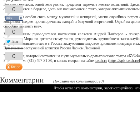
Героине спектакля, юной эмигрантке, предстоит пережить немало испытаний. Здесь
0
судьбы окажется в борделе, здесь она познакомится с танго, которое аккомпанементом
«Танго – это особая связь между мужчиной и женщиной, магия случайных встреч 
Лайк
концовкой, вихрем противоречивых эмоций и безумной энергетикой. Одной на двоих
способно изменить все».
0
Художественным руководителем постановки является Андрей Панферов - призер
Чемпионата Мира по аргентинскому танго, руководитель крупнейшего танго-клуба
Твит
ведущие исполнители танго в России, заслужившие мировое признание и награды ме
При участии заслуженной артистки России Ларисы Леоновой.
0
Всего 1 сеанс, который состоится на сцене музыкально-драматического театра «БУФФ», 
Билеты по тел. (812) 497-31-30, в кассах театра и на сайте
kassir.ru
(
https://spb.kassir.ru
Комментарии
Показать все комментарии (0)
Чтобы оставлять комментарии,
зарегистрируйтесь
ил