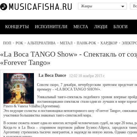
Жанры
Вс
КОНЦЕРТЫ
ИСПОЛНИТЕЛИ
МЕСТА
ЛЮДИ
БЛОГИ
ПОП
•
РОК
•
АЛЬТЕРНАТИВА
•
МЕТАЛ
•
ПАНК-РОК
•
ХАРДКОР
•
ЭЛЕКТР
«La Boca TANGO Show» - Спектакль от соз
«Forever Tango»
La Boca Dance
12:02 18 ноября 2015 г.
Совсем скоро, 7 декабря, петербургским зрителям предстоит
премьеру – «LA BOCA TANGO SHOW».
Уникальный танго-спектакль подобного уровня впервые пройд
постановщиками спектакля стали одни из лучших в мире хореог
Pinero & Vanesa Villalba (Аргентина).
Это ведущие солисты и постановщики неповторимого шоу «Forever Tango», снискавш
участники большинства знаковых танго-спектаклей мира.
В основе сюжета лежит одна из многих историй человеческих судеб, на заре 20 века, 
Когда-то в La Boca – старинном портовом районе Буэнос-Айреса, зародился тане
Аргентину стремились тысячи эмигрантов, в надежде на новую жизнь. Однако суров
в радужные мечты.