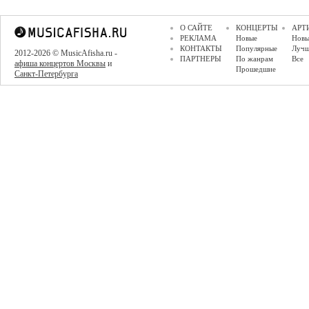
О САЙТЕ
КОНЦЕРТЫ
АРТ
РЕКЛАМА
Новые
Новы
КОНТАКТЫ
Популярные
Луч
2012-2026 © MusicAfisha.ru -
ПАРТНЕРЫ
По жанрам
Все
афиша концертов Москвы
и
Прошедшие
Санкт-Петербурга