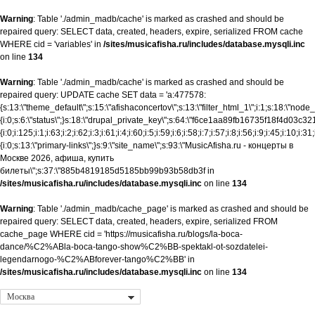
Warning
: Table './admin_madb/cache' is marked as crashed and should be
repaired query: SELECT data, created, headers, expire, serialized FROM cache
WHERE cid = 'variables' in
/sites/musicafisha.ru/includes/database.mysqli.inc
on line
134
Warning
: Table './admin_madb/cache' is marked as crashed and should be
repaired query: UPDATE cache SET data = 'a:477578:
{s:13:\"theme_default\";s:15:\"afishaconcertov\";s:13:\"filter_html_1\";i:1;s:18:\"node
{i:0;s:6:\"status\";}s:18:\"drupal_private_key\";s:64:\"f6ce1aa89fb16735f18f4
{i:0;i:125;i:1;i:63;i:2;i:62;i:3;i:61;i:4;i:60;i:5;i:59;i:6;i:58;i:7;i:57;i:8;i:56;i:9;i:45;i:10;
{i:0;s:13:\"primary-links\";}s:9:\"site_name\";s:93:\"MusicAfisha.ru - концерты в
Москве 2026, афиша, купить
билеты\";s:37:\"885b4819185d5185bb99b93b58db3f in
/sites/musicafisha.ru/includes/database.mysqli.inc
on line
134
Warning
: Table './admin_madb/cache_page' is marked as crashed and should be
repaired query: SELECT data, created, headers, expire, serialized FROM
cache_page WHERE cid = 'https://musicafisha.ru/blogs/la-boca-
dance/%C2%ABla-boca-tango-show%C2%BB-spektakl-ot-sozdatelei-
legendarnogo-%C2%ABforever-tango%C2%BB' in
/sites/musicafisha.ru/includes/database.mysqli.inc
on line
134
Москва