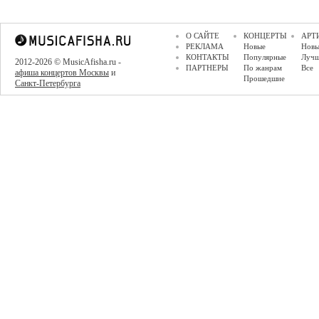
О САЙТЕ
КОНЦЕРТЫ
АРТ
РЕКЛАМА
Новые
Новы
КОНТАКТЫ
Популярные
Луч
2012-2026 © MusicAfisha.ru -
ПАРТНЕРЫ
По жанрам
Все
афиша концертов Москвы
и
Прошедшие
Санкт-Петербурга