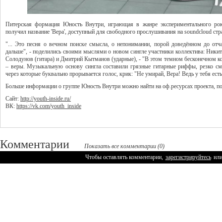
Питерская формация Юность Внутри, играющая в жанре экспериментального рока
получил название 'Вера', доступный для свободного прослушивания на soundcloud ст
"... Это песня о вечном поиске смысла, о непонимании, порой доведённом до отча
дальше", - поделились своими мыслями о новом сингле участники коллектива: Никит
Солодунов (гитара) и Дмитрий Кытманов (ударные), - "В этом темном бесконечном ко
– веры. Музыкальную основу сингла составили грязные гитарные риффы, резко с
через которые буквально прорывается голос, крик: "Не умирай, Вера! Ведь у тебя есть 
Больше информации о группе Юность Внутри можно найти на оф.ресурсах проекта, п
Сайт:
http://youth-inside.ru/
ВК:
https://vk.com/youth_inside
Комментарии
Показать все комментарии (0)
Чтобы оставлять комментарии,
зарегистрируйтесь
ил