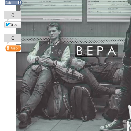
Лайк
0
Твит
0