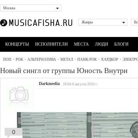
Москва
Жанры
Вс
КОНЦЕРТЫ
ИСПОЛНИТЕЛИ
МЕСТА
ЛЮДИ
БЛОГИ
ПОП
•
РОК
•
АЛЬТЕРНАТИВА
•
МЕТАЛ
•
ПАНК-РОК
•
ХАРДКОР
•
ЭЛЕКТР
Новый сингл от группы Юность Внутри
Darkmedia
18:04 6 августа 2016 г.
0