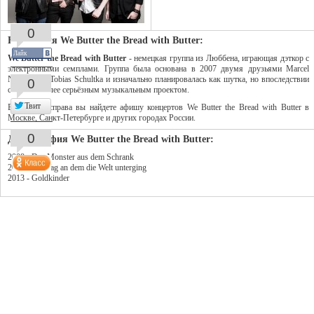
0
Биография We Butter the Bread with Butter:
Лайк
We Butter the Bread with Butter
- немецкая группа из Люббена, играющая дэткор с
электронными семплами. Группа была основана в 2007 двумя друзьями Marcel
Neumann и Tobias Schultka и изначально планировалась как шутка, но впоследствии
0
ставшим более серьёзным музыкальным проектом.
Твит
В колонке справа вы найдете афишу концертов We Butter the Bread with Butter в
Москве, Санкт-Петербурге и других городах России.
0
Дискография We Butter the Bread with Butter:
2008 - Das Monster aus dem Schrank
2010 - Der Tag an dem die Welt unterging
2013 - Goldkinder