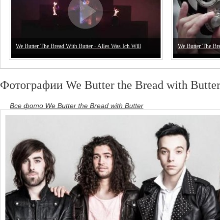
We Butter The Bread With Butter - Alles Was Ich Will
We Butter The Bre
Фотографии We Butter the Bread with Butte
Все фото We Butter the Bread with Butter