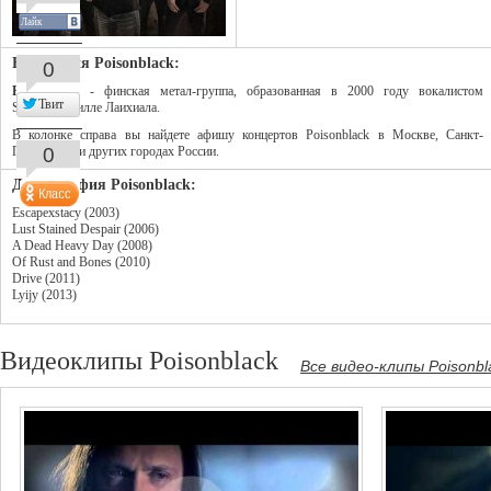
Лайк
Биография Poisonblack:
0
Poisonblack
- финская метал-группа, образованная в 2000 году вокалистом
Твит
Sentenced Вилле Лаихиала.
В колонке справа вы найдете афишу концертов Poisonblack в Москве, Санкт-
0
Петербурге и других городах России.
Дискография Poisonblack:
Escapexstacy (2003)
Lust Stained Despair (2006)
A Dead Heavy Day (2008)
Of Rust and Bones (2010)
Drive (2011)
Lyijy (2013)
Видеоклипы Poisonblack
Все видео-клипы Poisonbl