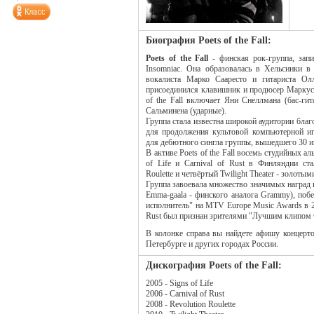
Биография Poets of the Fall:
Poets of the Fall
- финская рок-группа, зап
Insomniac. Она образовалась в Хельсинки в
вокалиста Марко Сааресто и гитариста Ол
присоединился клавишник и продюсер Маркус 
of the Fall включает Яни Снеллмана (бас-ги
Сальминена (ударные).
Группа стала известна широкой аудитории благ
для продолжения культовой компьютерной иг
для дебютного сингла группы, вышедшего 30 и
В активе Poets of the Fall восемь студийных а
of Life и Carnival of Rust в Финляндии ста
Roulette и четвёртый Twilight Theater - золотым
Группа завоевала множество значимых наград 
Emma-gaala - финского аналога Grammy), по
исполнитель" на MTV Europe Music Awards в 20
Rust был признан зрителями "Лучшим клипом 
В колонке справа вы найдете афишу концертов
Петербурге и других городах России.
Дискография Poets of the Fall:
2005 - Signs of Life
2006 - Carnival of Rust
2008 - Revolution Roulette