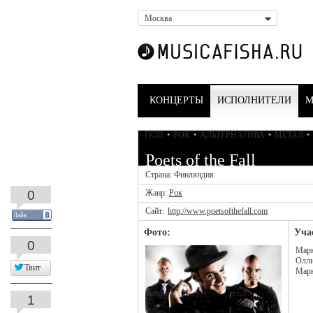
Москва
КОНЦЕРТЫ
ИСПОЛНИТЕЛИ
М
ПОП
•
РОК
•
АЛЬТЕРНАТИВА
•
МЕТАЛ
•
Poets of the Fall
Страна: Финляндия
0
Жанр:
Рок
Сайт:
http://www.poetsofthefall.com
Лайк
Фото:
Уча
0
Марк
Олли
Твит
Марк
1