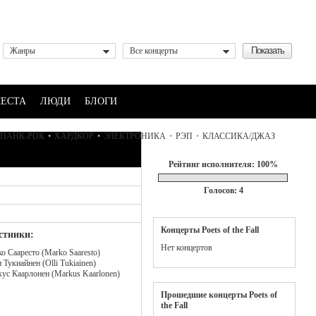
Жанры
Все концерты
ЕСТА
ЛЮДИ
БЛОГИ
ПАНК-РОК
•
ХАРДКОР
•
ЭЛЕКТРОНИКА
•
РЭП
•
КЛАССИКА/ДЖАЗ
Рейтинг исполнителя: 100%
Голосов: 4
Концерты Poets of the Fall
стники:
Нет концертов
о Сааресто (Marko Saaresto)
 Тукиайнен (Olli Tukiainen)
ус Каарлонен (Markus Kaarlonen)
Прошедшие концерты Poets of
the Fall