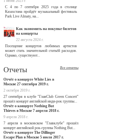
1 июня 2025 г.
С 4 по 7 сентября 2025 года в столице
Казахстана пройдёт музыкальный фестиваль
Park Live Almaty, на...
Как экономить на покупке билетов
на концерты
22 августа 2024 г.
Посещение концертов любимых артистов
может стать значительной статьёй расходов.
Однако, существуют...
Отчеты
Все отчеты
Отчёт о концерте White Lies в
Москве 27 сентября 2019 г.
2 октября 2019 г.
27 сентября в клубе "ГлавClub Green Concert"
прошёл концерт английской инди-рок группы...
Отчёт о концерте Nothing But
Thieves в Москве 7 апреля 2018 г.
9 апреля 2018 г.
7 апреля в московском "Главклубе" прошёл
концерт английской рок-группы Nothing But...
Отчёт о концерте The Dillinger
Escape Plan в Москве 5 июля 2017 г.