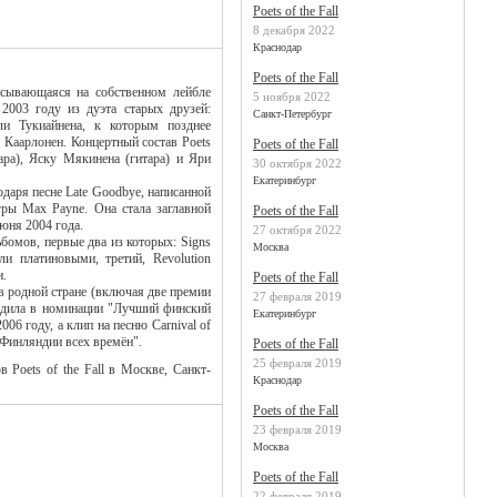
Poets of the Fall
8 декабря 2022
Краснодар
Poets of the Fall
исывающаяся на собственном лейбле
5 ноября 2022
 2003 году из дуэта старых друзей:
Санкт-Петербург
ли Тукиайнена, к которым позднее
Каарлонен. Концертный состав Poets
Poets of the Fall
тара), Яску Мякинена (гитара) и Яри
30 октября 2022
Екатеринбург
одаря песне Late Goodbye, написанной
ры Max Payne. Она стала заглавной
Poets of the Fall
юня 2004 года.
27 октября 2022
льбомов, первые два из которых: Signs
Москва
ли платиновыми, третий, Revolution
и.
Poets of the Fall
в родной стране (включая две премии
27 февраля 2019
бедила в номинации "Лучший финский
Екатеринбург
06 году, а клип на песню Carnival of
Финляндии всех времён".
Poets of the Fall
25 февраля 2019
 Poets of the Fall в Москве, Санкт-
Краснодар
Poets of the Fall
23 февраля 2019
Москва
Poets of the Fall
22 февраля 2019