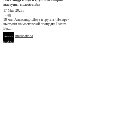
Александр Шоуа и группа «Непара»
выступят в Lюstra Bar
17 Мая 2023 г.
18 мая Александр Шоуа и группа «Непара»
выступят на московской площадке Lюstra
Bar....
music.afisha