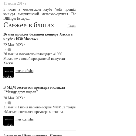
11 июля 2017 г.
5 июля в московском клубе Volta прошёл
концерт американской металкор-группы The
Dillinger Escape...
Свежее в блогах
Блоги
26 мая пройдет большой концерт Хаски в
клубе «1930 Moscow»
22 Мая 2023 г.
26 мая на московской площадке «1930
Moscow» с новой программой выпустит
Хаски....
music.afisha
В МДМ состоится премьера мюзикла
"Между двух миров"
20 Мая 2023 г.
31 мая и 1 июня на новой сцене МДМ, в театре
«Маска», состоится премьера мюзикла...
music.afisha