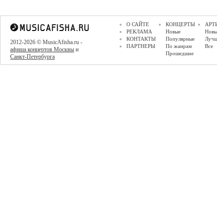
О САЙТЕ
КОНЦЕРТЫ
АРТ
РЕКЛАМА
Новые
Новы
КОНТАКТЫ
Популярные
Луч
2012-2026 © MusicAfisha.ru -
ПАРТНЕРЫ
По жанрам
Все
афиша концертов Москвы
и
Прошедшие
Санкт-Петербурга