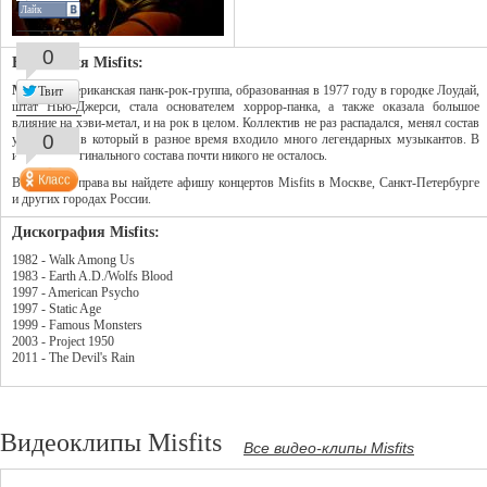
Лайк
0
Биография Misfits:
Misfits
- американская панк-рок-группа, образованная в 1977 году в городке Лоудай,
Твит
штат Нью-Джерси, стала основателем хоррор-панка, а также оказала большое
влияние на хэви-метал, и на рок в целом. Коллектив не раз распадался, менял состав
0
участников, в который в разное время входило много легендарных музыкантов. В
итоге из оригинального состава почти никого не осталось.
В колонке справа вы найдете афишу концертов Misfits в Москве, Санкт-Петербурге
и других городах России.
Дискография Misfits:
1982 - Walk Among Us
1983 - Earth A.D./Wolfs Blood
1997 - American Psycho
1997 - Static Age
1999 - Famous Monsters
2003 - Project 1950
2011 - The Devil's Rain
Видеоклипы Misfits
Все видео-клипы Misfits