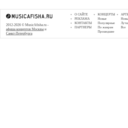
О САЙТЕ
КОНЦЕРТЫ
АРТ
РЕКЛАМА
Новые
Новы
КОНТАКТЫ
Популярные
Луч
2012-2026 © MusicAfisha.ru -
ПАРТНЕРЫ
По жанрам
Все
афиша концертов Москвы
и
Прошедшие
Санкт-Петербурга