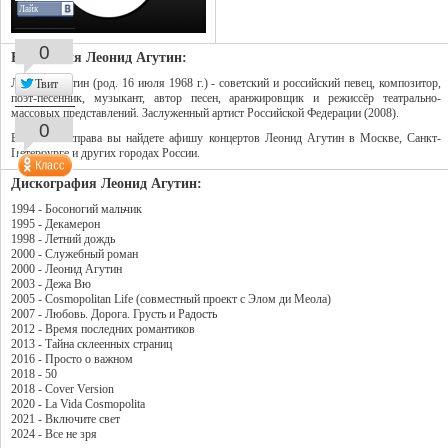
Лайк
0
Биография Леонид Агутин:
Леонид Агутин (род. 16 июля 1968 г.) - советский и российский певец, композитор,
Твит
поэт-песенник, музыкант, автор песен, аранжировщик и режиссёр театрально-
массовых представлений. Заслуженный артист Российской Федерации (2008).
0
В колонке справа вы найдете афишу концертов Леонид Агутин в Москве, Санкт-
Петербурге и других городах России.
Дискография Леонид Агутин:
1994 - Босоногий мальчик
1995 - Декамерон
1998 - Летний дождь
2000 - Служебный роман
2000 - Леонид Агутин
2003 - Дежа Вю
2005 - Cosmopolitan Life (совместный проект с Элом ди Меола)
2007 - Любовь. Дорога. Грусть и Радость
2012 - Время последних романтиков
2013 - Тайна склеенных страниц
2016 - Просто о важном
2018 - 50
2018 - Cover Version
2020 - La Vida Cosmopolita
2021 - Включите свет
2024 - Все не зря