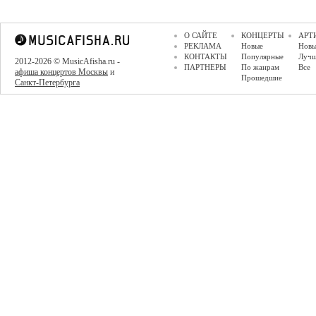
О САЙТЕ
КОНЦЕРТЫ
АРТ
РЕКЛАМА
Новые
Новы
КОНТАКТЫ
Популярные
Луч
2012-2026 © MusicAfisha.ru -
ПАРТНЕРЫ
По жанрам
Все
афиша концертов Москвы
и
Прошедшие
Санкт-Петербурга