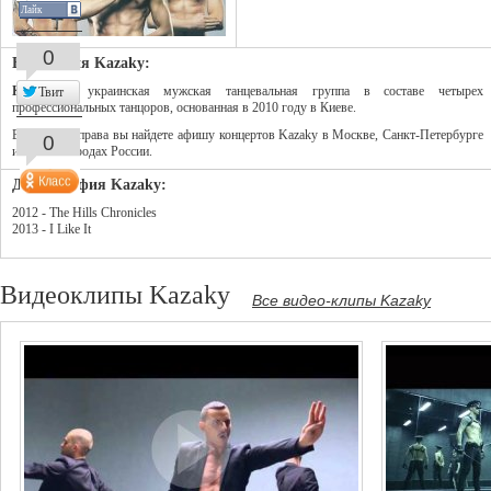
Лайк
0
Биография Kazaky:
Kazaky
- украинская мужская танцевальная группа в составе четырех
Твит
профессиональных танцоров, основанная в 2010 году в Киеве.
В колонке справа вы найдете афишу концертов Kazaky в Москве, Санкт-Петербурге
0
и других городах России.
Дискография Kazaky:
2012 - The Hills Chronicles
2013 - I Like It
Видеоклипы Kazaky
Все видео-клипы Kazaky