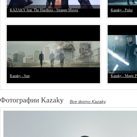
KAZAKY feat. The Hardkiss - Strange Moves
Kazaky - Pulse
Kazaky - Sun
Kazaky - Magic P
Фотографии Kazaky
Все фото Kazaky