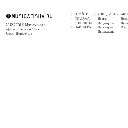
О САЙТЕ
КОНЦЕРТЫ
АРТ
РЕКЛАМА
Новые
Новы
КОНТАКТЫ
Популярные
Луч
2012-2026 © MusicAfisha.ru -
ПАРТНЕРЫ
По жанрам
Все
афиша концертов Москвы
и
Прошедшие
Санкт-Петербурга