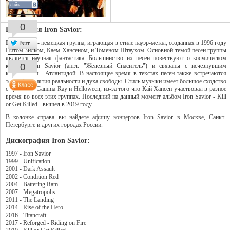
Лайк
0
Биография Iron Savior:
Iron Savior
- немецкая группа, играющая в стиле пауэр-метал, созданная в 1996 году
Твит
Питом Зилком, Каем Хансеном, и Томеном Штаухом. Основной темой песен группы
является научная фантастика. Большинство их песен повествуют о космическом
0
корабле Iron Savior (англ. "Железный Спаситель") и связаны с исчезнувшим
континентом - Атлантидой. В настоящее время в текстах песен также встречаются
темы восприятия реальности и духа свободы. Стиль музыки имеет большое сходство
с группами Gamma Ray и Helloween, из-за того что Кай Хансен участвовал в разное
время во всех этих группах. Последний на данный момент альбом Iron Savior - Kill
or Get Killed - вышел в 2019 году.
В колонке справа вы найдете афишу концертов Iron Savior в Москве, Санкт-
Петербурге и других городах России.
Дискография Iron Savior:
1997 - Iron Savior
1999 - Unification
2001 - Dark Assault
2002 - Condition Red
2004 - Battering Ram
2007 - Megatropolis
2011 - The Landing
2014 - Rise of the Hero
2016 - Titancraft
2017 - Reforged - Riding on Fire