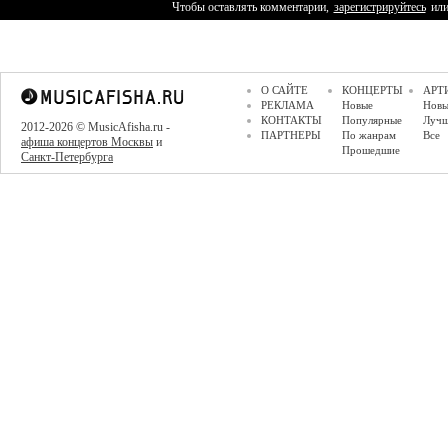
Чтобы оставлять комментарии,
зарегистрируйтесь
ил
О САЙТЕ
КОНЦЕРТЫ
АРТ
РЕКЛАМА
Новые
Новы
КОНТАКТЫ
Популярные
Луч
2012-2026 © MusicAfisha.ru -
ПАРТНЕРЫ
По жанрам
Все
афиша концертов Москвы
и
Прошедшие
Санкт-Петербурга