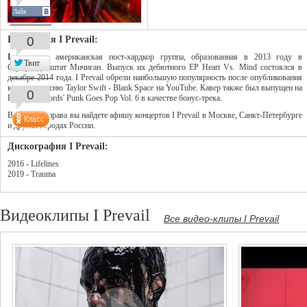
Лайк
Биография I Prevail:
0
I Prevail
- американская пост-хардкор группа, образованная в 2013 году в
Твит
Саутфилде, штат Мичиган. Выпуск их дебютного EP Heart Vs. Mind состоялся в
декабре 2014 года. I Prevail обрели наибольшую популярность после опубликования
кавера на песню Taylor Swift - Blank Space на YouTube. Кавер также был выпущен на
0
Fearless Records' Punk Goes Pop Vol. 6 в качестве бонус-трека.
В колонке справа вы найдете афишу концертов I Prevail в Москве, Санкт-Петербурге
и других городах России.
Дискография I Prevail:
2016 - Lifelines
2019 - Trauma
Видеоклипы I Prevail
Все видео-клипы I Prevail