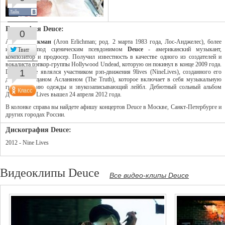
Лайк
Биография Deuce:
0
Арон Эрликман
(Aron Erlichman; род. 2 марта 1983 года, Лос-Анджелес), более
известный под сценическим псевдонимом
Deuce
- американский музыкант,
Твит
композитор и продюсер. Получил известность в качестве одного из создателей и
вокалиста рэпкор-группы Hollywood Undead, которую он покинул в конце 2009 года.
1
Deuce также являлся участником рэп-движения 9lives (NineLives), созданного его
другом Варданом Асланяном (The Truth), которое включает в себя музыкальную
группу, линию одежды и звукозаписывающий лейбл. Дебютный сольный альбом
Дьюса Nine Lives вышел 24 апреля 2012 года.
В колонке справа вы найдете афишу концертов Deuce в Москве, Санкт-Петербурге и
других городах России.
Дискография Deuce:
2012 - Nine Lives
Видеоклипы Deuce
Все видео-клипы Deuce