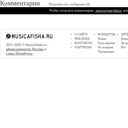
Комментарии
Показать все сообщения (0)
Чтобы оставлять комментарии,
зарегистрируйтесь
ил
О САЙТЕ
КОНЦЕРТЫ
АРТ
РЕКЛАМА
Новые
Новы
КОНТАКТЫ
Популярные
Луч
2012-2026 © MusicAfisha.ru -
ПАРТНЕРЫ
По жанрам
Все
афиша концертов Москвы
и
Прошедшие
Санкт-Петербурга