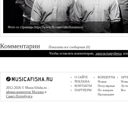
Фото со страницы https://www.fb.com/cultoflunamusic
Комментарии
Показать все сообщения (0)
Чтобы оставлять комментарии,
зарегистрируйтесь
ил
О САЙТЕ
КОНЦЕРТЫ
АРТ
РЕКЛАМА
Новые
Новы
КОНТАКТЫ
Популярные
Луч
2012-2026 © MusicAfisha.ru -
ПАРТНЕРЫ
По жанрам
Все
афиша концертов Москвы
и
Прошедшие
Санкт-Петербурга