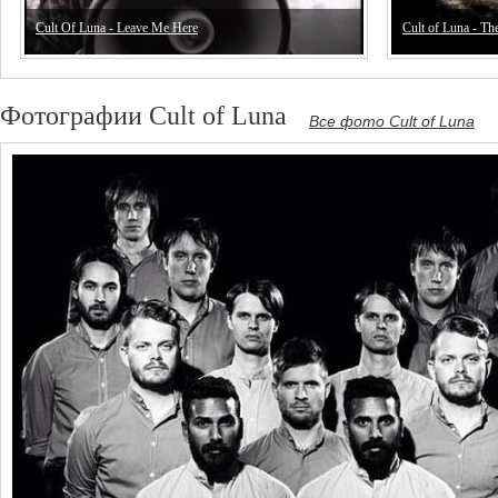
Cult Of Luna - Leave Me Here
Cult of Luna - T
Фотографии Cult of Luna
Все фото Cult of Luna