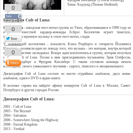
Фредрик Кихльберг (Fredrik Kihlberg)
Томас Хедлунд (Thomas Hedlund)
0
Лайк
Биография Cult of Luna:
Cult of Luna
- шведская пост-метал-группа из Умео, образовавшаяся в 1999 году из
0
ядра малоизвестной хардкор-команды Eclipse. Коллектив играет тяжелую,
медленную и мрачную музыку в стиле пост-метал, сладж.
Твит
У основателей коллектива - вокалиста Класа Рюдберга и гитариста Йоханнеса
Перссона - возникли идеи по поводу того, что музыка - это материя, внутрь которой
0
мало кто поистине заглядывал. Вскоре идеи воплотились в группу, которая получила
название Cult of Luna. Позже к ним присоединились музыканты Эрик Олёфссон,
Магнус Линдберг и Фредрик Кихльберг. С таким составом команда начала
воссоздание своего уникального звучания - сырого, тяжелого и эмоционального.
Дискография Cult of Luna состоит из шести студийных альбомов, двух мини-
альбомов, одного DVD и аудио-книги.
В колонке справа вы найдете афишу концертов Cult of Luna в Москве, Санкт-
Петербурге и других городах России.
Дискография Cult of Luna:
2001 - Cult of Luna
2003 - The Beyond
2004 - Salvation
2006 - Somewhere Along the Highway
2008 - Eternal Kingdom
2013 - Vertikal