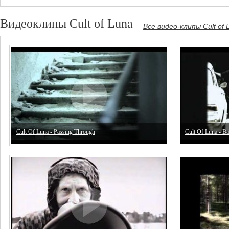
Видеоклипы Cult of Luna
Все видео-клипы Cult of 
Cult Of Luna - Passing Through
Cult Of Luna - B