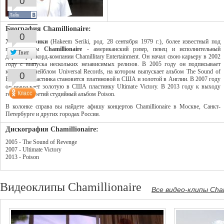
0
Лайк
Биография Chamillionaire:
0
Хаким Серики
(Hakeem Seriki, род. 28 сентября 1979 г.), более известный под
псевдонимом
Chamillionaire
- американский рэпер, певец и исполнительный
Твит
директор рекорд-компании Chamillitary Entertainment. Он начал свою карьеру в 2002
году с выпуска нескольких независимых релизов. В 2005 году он подписывает
контракт с лейблом Universal Records, на котором выпускает альбом The Sound of
0
Revenge. Пластинка становится платиновой в США и золотой в Англии. В 2007 году
он выпускает золотую в США пластинку Ultimate Victory. В 2013 году к выходу
готовится третий студийный альбом Poison.
В колонке справа вы найдете афишу концертов Chamillionaire в Москве, Санкт-
Петербурге и других городах России.
Дискография Chamillionaire:
2005 - The Sound of Revenge
2007 - Ultimate Victory
2013 - Poison
Видеоклипы Chamillionaire
Все видео-клипы Chami