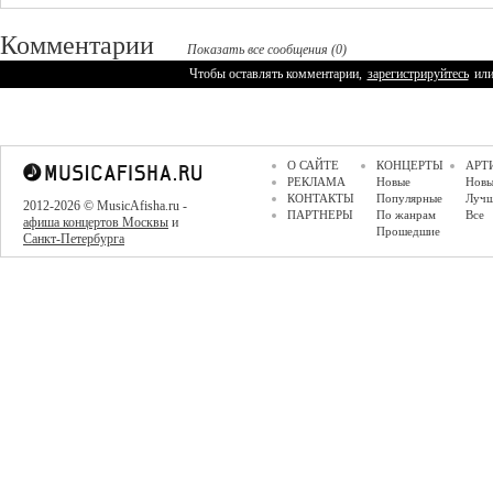
Комментарии
Показать все сообщения (0)
Чтобы оставлять комментарии,
зарегистрируйтесь
ил
О САЙТЕ
КОНЦЕРТЫ
АРТ
РЕКЛАМА
Новые
Новы
КОНТАКТЫ
Популярные
Луч
2012-2026 © MusicAfisha.ru -
ПАРТНЕРЫ
По жанрам
Все
афиша концертов Москвы
и
Прошедшие
Санкт-Петербурга