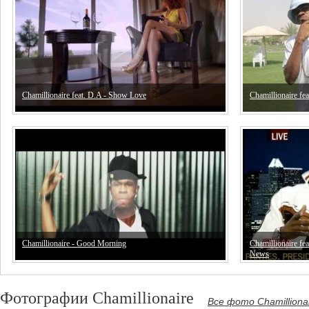
Chamillionaire feat. D.A - Show Love
Chamillionaire fe
Chamillionaire - Good Morning
Chamillionaire fea
News
Фотографии Chamillionaire
Все фото Chamilliona