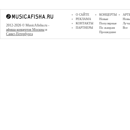
О САЙТЕ
КОНЦЕРТЫ
АРТ
РЕКЛАМА
Новые
Новы
КОНТАКТЫ
Популярные
Луч
2012-2026 © MusicAfisha.ru -
ПАРТНЕРЫ
По жанрам
Все
афиша концертов Москвы
и
Прошедшие
Санкт-Петербурга