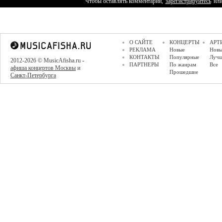
Чтобы оставлять комментарии,
зарегистрируйтесь
ил
О САЙТЕ
КОНЦЕРТЫ
АРТ
РЕКЛАМА
Новые
Новы
КОНТАКТЫ
Популярные
Луч
2012-2026 © MusicAfisha.ru -
ПАРТНЕРЫ
По жанрам
Все
афиша концертов Москвы
и
Прошедшие
Санкт-Петербурга