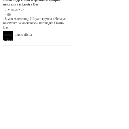
Александр Шоуа и группа «Непара»
выступят в Lюstra Bar
17 Мая 2023 г.
18 мая Александр Шоуа и группа «Непара»
выступят на московской площадке Lюstra
Bar....
music.afisha