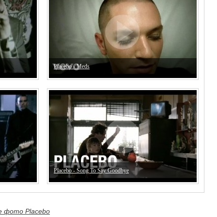
Placebo - Meds
Placebo - Song To Say Goodbye
е фото Placebo