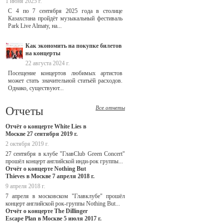
1 июня 2025 г.
С 4 по 7 сентября 2025 года в столице
Казахстана пройдёт музыкальный фестиваль
Park Live Almaty, на...
Как экономить на покупке билетов
на концерты
22 августа 2024 г.
Посещение концертов любимых артистов
может стать значительной статьёй расходов.
Однако, существуют...
Отчеты
Все отчеты
Отчёт о концерте White Lies в
Москве 27 сентября 2019 г.
2 октября 2019 г.
27 сентября в клубе "ГлавClub Green Concert"
прошёл концерт английской инди-рок группы...
Отчёт о концерте Nothing But
Thieves в Москве 7 апреля 2018 г.
9 апреля 2018 г.
7 апреля в московском "Главклубе" прошёл
концерт английской рок-группы Nothing But...
Отчёт о концерте The Dillinger
Escape Plan в Москве 5 июля 2017 г.