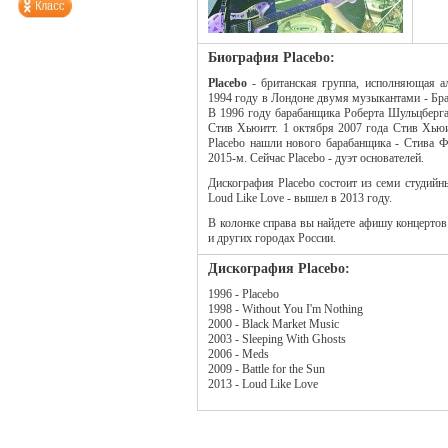
Биография Placebo:
Placebo
- британская группа, исполняющая а
1994 году в Лондоне двумя музыкантами - Б
В 1996 году барабанщика Роберта Шульцберга
Стив Хьюитт. 1 октября 2007 года Стив Хьюи
Placebo нашли нового барабанщика - Стива Ф
2015-м. Сейчас Placebo - дуэт основателей.
Дискография Placebo состоит из семи студийн
Loud Like Love - вышел в 2013 году.
В колонке справа вы найдете афишу концертов
и других городах России.
Дискография Placebo:
1996 - Placebo
1998 - Without You I'm Nothing
2000 - Black Market Music
2003 - Sleeping With Ghosts
2006 - Meds
2009 - Battle for the Sun
2013 - Loud Like Love