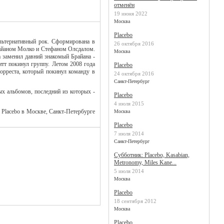
отменён
19 июня 2022
Москва
Placebo
льтернативный рок. Сформирована в
26 октября 2016
райаном Молко и Стефаном Олсдалом.
Москва
 заменил давний знакомый Брайана -
тт покинул группу. Летом 2008 года
Placebo
орреста, который покинул команду в
24 октября 2016
Санкт-Петербург
ых альбомов, последний из которых -
Placebo
4 июля 2015
 Placebo в Москве, Санкт-Петербурге
Москва
Placebo
7 июля 2014
Санкт-Петербург
Субботник: Placebo, Kasabian,
Metronomy, Miles Kane...
5 июля 2014
Москва
Placebo
18 сентября 2012
Москва
Placebo