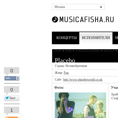
Москва
КОНЦЕРТЫ
ИСПОЛНИТЕЛИ
М
ПОП
•
РОК
•
АЛЬТЕРНАТИВА
•
МЕТАЛ
•
Placebo
Страна: Великобритания
0
Жанр:
Рок
Лайк
Сайт:
http://www.placeboworld.co.uk
Фото:
Уча
0
Брай
Твит
Стеф
1