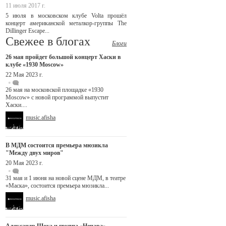
11 июля 2017 г.
5 июля в московском клубе Volta прошёл
концерт американской металкор-группы The
Dillinger Escape...
Свежее в блогах
Блоги
26 мая пройдет большой концерт Хаски в
клубе «1930 Moscow»
22 Мая 2023 г.
26 мая на московской площадке «1930
Moscow» с новой программой выпустит
Хаски....
music.afisha
В МДМ состоится премьера мюзикла
"Между двух миров"
20 Мая 2023 г.
31 мая и 1 июня на новой сцене МДМ, в театре
«Маска», состоится премьера мюзикла...
music.afisha