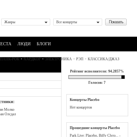
Жанры
Все концерты
ЕСТА
ЛЮДИ
БЛОГИ
ПАНК-РОК
•
ХАРДКОР
•
ЭЛЕКТРОНИКА
•
РЭП
•
КЛАССИКА/ДЖАЗ
Рейтинг исполнителя: 94.2857%
Голосов: 7
Концерты Placebo
стники:
Нет концертов
ан Молко
ан Олсдал
Прошедшие концерты Placebo
Park Live: Placebo, Biffy Clyro... -