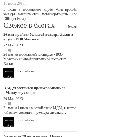
11 июля 2017 г.
5 июля в московском клубе Volta прошёл
концерт американской металкор-группы The
Dillinger Escape...
Свежее в блогах
Блоги
26 мая пройдет большой концерт Хаски в
клубе «1930 Moscow»
22 Мая 2023 г.
26 мая на московской площадке «1930
Moscow» с новой программой выпустит
Хаски....
music.afisha
В МДМ состоится премьера мюзикла
"Между двух миров"
20 Мая 2023 г.
31 мая и 1 июня на новой сцене МДМ, в театре
«Маска», состоится премьера мюзикла...
music.afisha