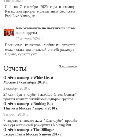
1 июня 2025 г.
С 4 по 7 сентября 2025 года в столице
Казахстана пройдёт музыкальный фестиваль
Park Live Almaty, на...
Как экономить на покупке билетов
на концерты
22 августа 2024 г.
Посещение концертов любимых артистов
может стать значительной статьёй расходов.
Однако, существуют...
Отчеты
Все отчеты
Отчёт о концерте White Lies в
Москве 27 сентября 2019 г.
2 октября 2019 г.
27 сентября в клубе "ГлавClub Green Concert"
прошёл концерт английской инди-рок группы...
Отчёт о концерте Nothing But
Thieves в Москве 7 апреля 2018 г.
9 апреля 2018 г.
7 апреля в московском "Главклубе" прошёл
концерт английской рок-группы Nothing But...
Отчёт о концерте The Dillinger
Escape Plan в Москве 5 июля 2017 г.