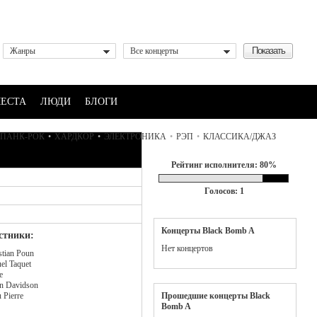
Жанры
Все концерты
ЕСТА
ЛЮДИ
БЛОГИ
ПАНК-РОК
•
ХАРДКОР
•
ЭЛЕКТРОНИКА
•
РЭП
•
КЛАССИКА/ДЖАЗ
Рейтинг исполнителя: 80%
Голосов: 1
Концерты Black Bomb A
стники:
Нет концертов
stian Poun
el Taquet
e
n Davidson
 Pierre
Прошедшие концерты Black
Bomb A