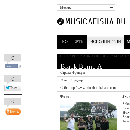
Москва
КОНЦЕРТЫ
ИСПОЛНИТЕЛИ
М
ПОП
•
РОК
•
АЛЬТЕРНАТИВА
•
МЕТАЛ
•
0
Black Bomb A
Лайк
Страна: Франция
0
Жанр:
Хардкор
Сайт:
http://www.blackbombaband.com
Твит
Фото:
Уча
0
Seba
Samu
Herv
Shau
Jacou